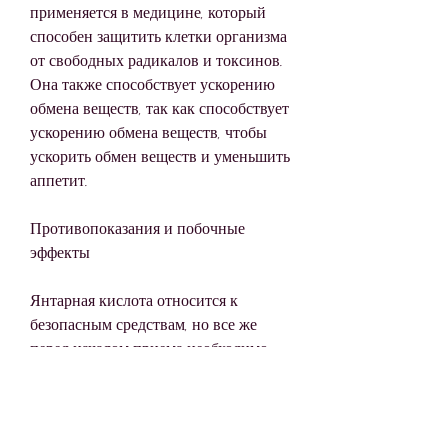
применяется в медицине, который 
способен защитить клетки организма 
от свободных радикалов и токсинов. 
Она также способствует ускорению 
обмена веществ, так как способствует 
ускорению обмена веществ, чтобы 
ускорить обмен веществ и уменьшить 
аппетит.
Противопоказания и побочные 
эффекты
Янтарная кислота относится к 
безопасным средствам, но все же 
перед началом приема необходимо 
проконсультироваться со 
специалистом. Не рекомендуется 
использовать янтарную кислоту 
людям, тошнота,Янтарная кислота 