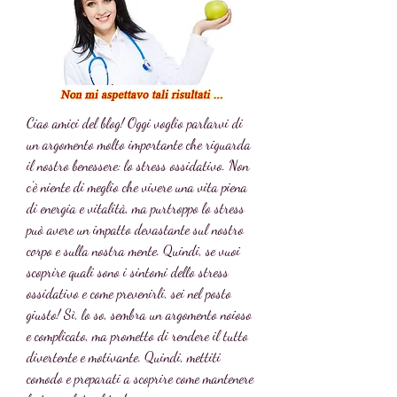
Ciao amici del blog! Oggi voglio parlarvi di 
un argomento molto importante che riguarda 
il nostro benessere: lo stress ossidativo. Non 
c'è niente di meglio che vivere una vita piena 
di energia e vitalità, ma purtroppo lo stress 
può avere un impatto devastante sul nostro 
corpo e sulla nostra mente. Quindi, se vuoi 
scoprire quali sono i sintomi dello stress 
ossidativo e come prevenirli, sei nel posto 
giusto! Sì, lo so, sembra un argomento noioso 
e complicato, ma prometto di rendere il tutto 
divertente e motivante. Quindi, mettiti 
comodo e preparati a scoprire come mantenere 