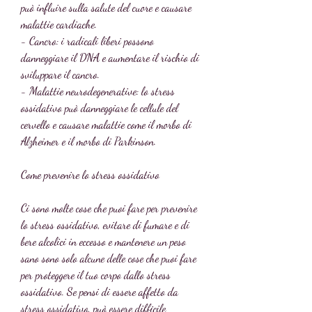
può influire sulla salute del cuore e causare 
malattie cardiache.
- Cancro: i radicali liberi possono 
danneggiare il DNA e aumentare il rischio di 
sviluppare il cancro.
- Malattie neurodegenerative: lo stress 
ossidativo può danneggiare le cellule del 
cervello e causare malattie come il morbo di 
Alzheimer e il morbo di Parkinson.
Come prevenire lo stress ossidativo
Ci sono molte cose che puoi fare per prevenire 
lo stress ossidativo, evitare di fumare e di 
bere alcolici in eccesso e mantenere un peso 
sano sono solo alcune delle cose che puoi fare 
per proteggere il tuo corpo dallo stress 
ossidativo. Se pensi di essere affetto da 
stress ossidativo, può essere difficile 