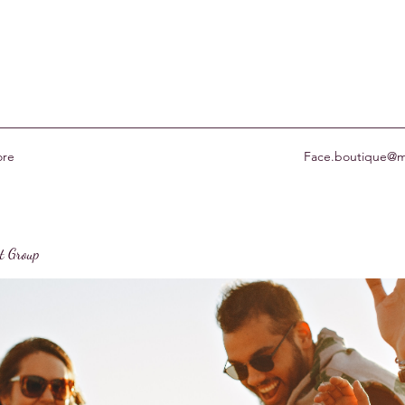
re
Face.boutique@m
st Group