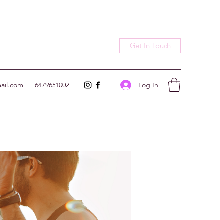
Get In Touch
Log In
ail.com
6479651002