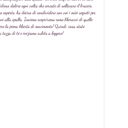
dioso dolore ogni volta che cercate di sollevare il braccio, 
o esperto, ho deciso di condividere con voi i miei segreti per 
oni alla spalla. Insieme scopriremo come liberarci di quelle 
ere la piena libertà di movimento! Quindi, cosa state 
tazza di tè e iniziamo subito a leggere!