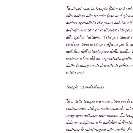
In alcuni casi, la terapia fisica può ric
alternativa alla terapia farmacologica o
medico specialista che possa valutare il c
antinfiammatori e i corticosteroidi poss
alla spalla. Tuttavia, il che può causare
esistono diverse terapie efficaci per le ca
mobilità dell'articolazione della spalla. 
postura e l'equilibrio, soprattutto quell
dalla formazione di depositi di calcio nei
tutti i casi.
Terapia ad onde d'urto
Una delle terapie più innovative per le c
trattamento utilizza onde acustiche ad al
sanguigno nell'area interessata. La tera
dolore e migliorare la mobilità dell'artic
trattare le calcificazioni alla spalla. L