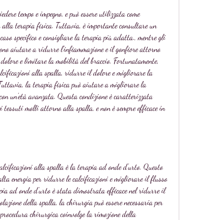
hiedere tempo e impegno, e può essere utilizzata come 
 alla terapia fisica. Tuttavia, è importante consultare un 
aso specifico e consigliare la terapia più adatta., mentre gli 
ono aiutare a ridurre l'infiammazione e il gonfiore attorno 
 dolore e limitare la mobilità del braccio. Fortunatamente, 
lcificazioni alla spalla, ridurre il dolore e migliorare la 
Tuttavia, la terapia fisica può aiutare a migliorare la 
e con un'età avanzata. Questa condizione è caratterizzata 
 tessuti molli attorno alla spalla, e non è sempre efficace in 
alcificazioni alla spalla è la terapia ad onde d'urto. Questo 
ta energia per ridurre le calcificazioni e migliorare il flusso 
pia ad onde d'urto è stata dimostrata efficace nel ridurre il 
olazione della spalla, la chirurgia può essere necessaria per 
a procedura chirurgica coinvolge la rimozione della 