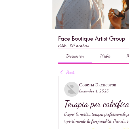
Face Boutique Artist Group
Public
·
197 members
Discussion
Media
M
Back
Советы Экспертов
September 4, 2023
Terapia per calcific
Scopri la nostra terapia professionale per
ripristinando la funzionalità. Prenota s