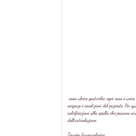
 come ulcere gastriche, ogni caso è unico e la terapia più appropriata dipenderà dalle specifiche 
esigenze e condizioni del paziente. Per qu
calcificazioni alla spalla che possono ai
dell'articolazione.
Terapia farmacologica