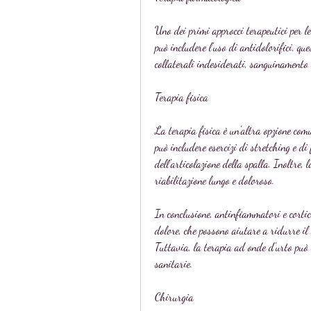
Uno dei primi approcci terapeutici per le
può includere l'uso di antidolorifici, que
collaterali indesiderati, sanguinamento 
Terapia fisica
La terapia fisica è un'altra opzione comu
può includere esercizi di stretching e di 
dell'articolazione della spalla. Inoltre,
riabilitazione lungo e doloroso.
In conclusione, antinfiammatori e cortico
dolore, che possono aiutare a ridurre il d
Tuttavia, la terapia ad onde d'urto può e
sanitarie.
Chirurgia