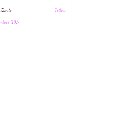
 Lande
Follow
mbers (197)