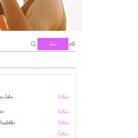
Join
ica John
Follow
iii
Follow
l.salokhe
Follow
khe
Follow