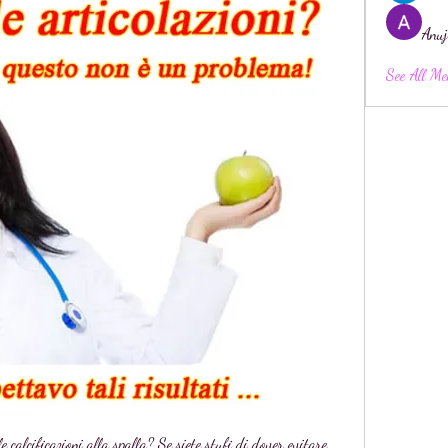
Anuj
See All Me
e calcificazioni alla spalla? Se siete stufi di dover evitare 