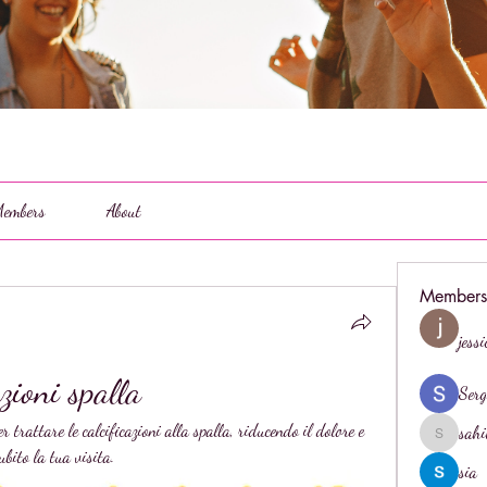
embers
About
Members
jess
azioni spalla
Serg
 trattare le calcificazioni alla spalla, riducendo il dolore e 
sahi
sahil.salo
ubito la tua visita.
sia