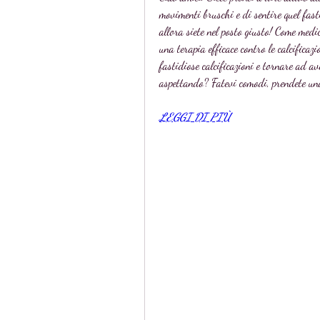
movimenti bruschi e di sentire quel fasti
allora siete nel posto giusto! Come medic
una terapia efficace contro le calcificazi
fastidiose calcificazioni e tornare ad av
aspettando? Fatevi comodi, prendete una 
LEGGI DI PIÙ