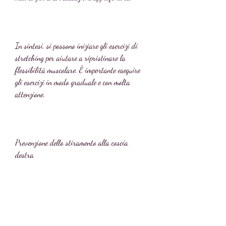
In sintesi, si possono iniziare gli esercizi di 
stretching per aiutare a ripristinare la 
flessibilità muscolare. È importante eseguire 
gli esercizi in modo graduale e con molta 
attenzione.
Prevenzione dello stiramento alla coscia 
destra
Per prevenire lo stiramento alla coscia destra 
è importante seguire alcune pratiche salutari. 