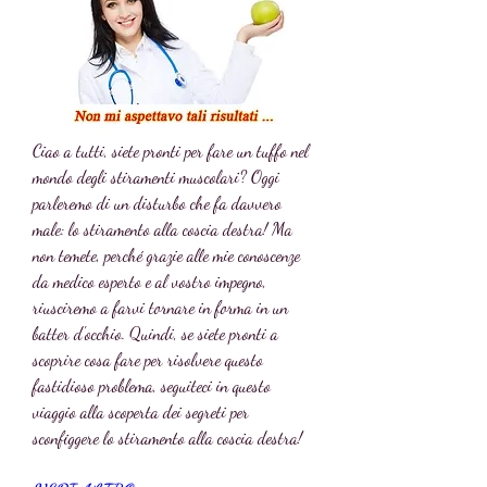
Ciao a tutti, siete pronti per fare un tuffo nel 
mondo degli stiramenti muscolari? Oggi 
parleremo di un disturbo che fa davvero 
male: lo stiramento alla coscia destra! Ma 
non temete, perché grazie alle mie conoscenze 
da medico esperto e al vostro impegno, 
riusciremo a farvi tornare in forma in un 
batter d'occhio. Quindi, se siete pronti a 
scoprire cosa fare per risolvere questo 
fastidioso problema, seguiteci in questo 
viaggio alla scoperta dei segreti per 
sconfiggere lo stiramento alla coscia destra!