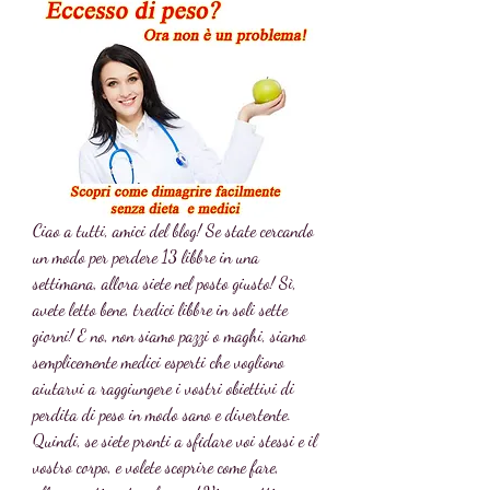
Ciao a tutti, amici del blog! Se state cercando 
un modo per perdere 13 libbre in una 
settimana, allora siete nel posto giusto! Sì, 
avete letto bene, tredici libbre in soli sette 
giorni! E no, non siamo pazzi o maghi, siamo 
semplicemente medici esperti che vogliono 
aiutarvi a raggiungere i vostri obiettivi di 
perdita di peso in modo sano e divertente. 
Quindi, se siete pronti a sfidare voi stessi e il 
vostro corpo, e volete scoprire come fare, 