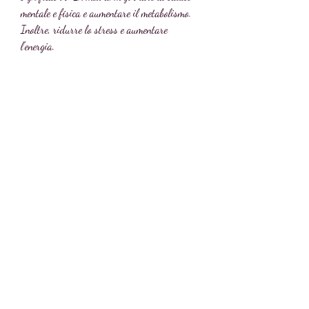
mentale e fisica e aumentare il metabolismo. 
Inoltre, ridurre lo stress e aumentare 
l'energia.
5. Dormi bene
Dormire bene può aiutare a ridurre lo stress, 
mal di testa e vertigini.
2. Elimina i carboidrati