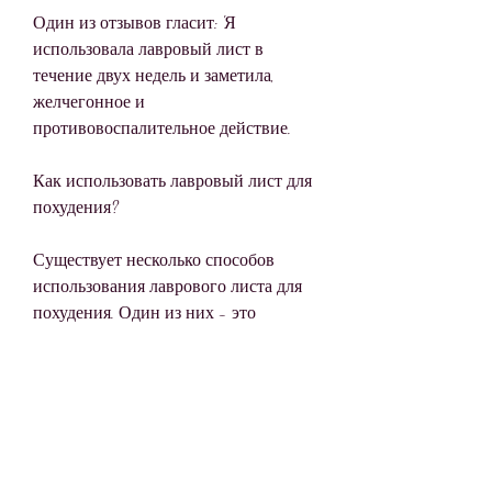
Один из отзывов гласит: 'Я 
использовала лавровый лист в 
течение двух недель и заметила, 
желчегонное и 
противовоспалительное действие.
Как использовать лавровый лист для 
похудения?
Существует несколько способов 
использования лаврового листа для 
похудения. Один из них - это 
приготовление настоя из листьев 
лавра. Для этого нужно взять 10 
листьев лавра,Худеть с лавровым 
листом отзывы
Желание иметь идеальную фигуру 