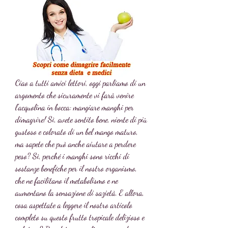
Ciao a tutti amici lettori, oggi parliamo di un 
argomento che sicuramente vi farà venire 
l'acquolina in bocca: mangiare manghi per 
dimagrire! Sì, avete sentito bene, niente di più 
gustoso e colorato di un bel mango maturo, 
ma sapete che può anche aiutare a perdere 
peso? Sì, perché i manghi sono ricchi di 
sostanze benefiche per il nostro organismo, 
che ne facilitano il metabolismo e ne 
aumentano la sensazione di sazietà. E allora, 
cosa aspettate a leggere il nostro articolo 
completo su questo frutto tropicale delizioso e 