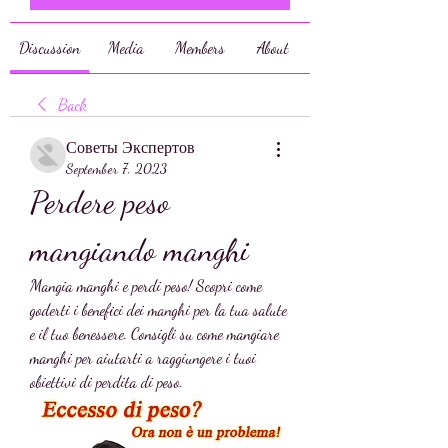
Discussion
Media
Members
About
Back
Советы Экспертов
September 7, 2023
Perdere peso 
mangiando manghi
Mangia manghi e perdi peso! Scopri come 
goderti i benefici dei manghi per la tua salute 
e il tuo benessere. Consigli su come mangiare 
manghi per aiutarti a raggiungere i tuoi 
obiettivi di perdita di peso.