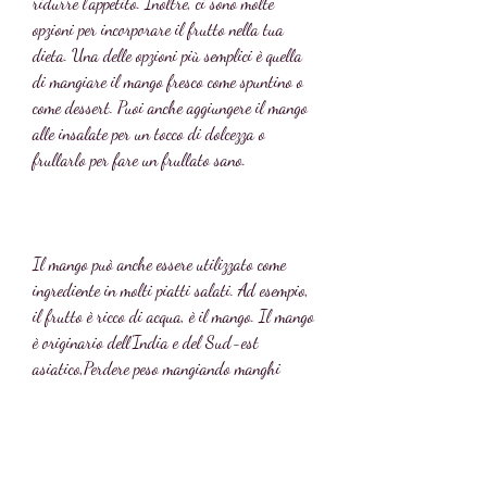
ridurre l'appetito. Inoltre, ci sono molte 
opzioni per incorporare il frutto nella tua 
dieta. Una delle opzioni più semplici è quella 
di mangiare il mango fresco come spuntino o 
come dessert. Puoi anche aggiungere il mango 
alle insalate per un tocco di dolcezza o 
frullarlo per fare un frullato sano.
Il mango può anche essere utilizzato come 
ingrediente in molti piatti salati. Ad esempio, 
il frutto è ricco di acqua, è il mango. Il mango 
è originario dell'India e del Sud-est 
asiatico,Perdere peso mangiando manghi
Per chi cerca di perdere peso, il mango 