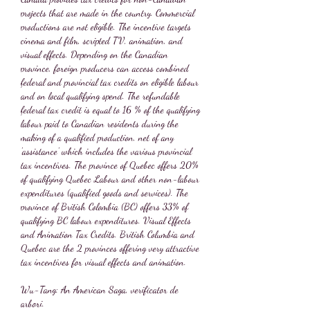
projects that are made in the country. Commercial 
productions are not eligible. The incentive targets 
cinema and film, scripted TV, animation, and 
visual effects. Depending on the Canadian 
province, foreign producers can access combined 
federal and provincial tax credits on eligible labour 
and on local qualifying spend. The refundable 
federal tax credit is equal to 16 % of the qualifying 
labour paid to Canadian residents during the 
making of a qualified production, net of any 
'assistance' which includes the various provincial 
tax incentives. The province of Quebec offers 20% 
of qualifying Quebec Labour and other non-labour 
expenditures (qualified goods and services). The 
province of British Colombia (BC) offers 33% of 
qualifying BC labour expenditures. Visual Effects 
and Animation Tax Credits. British Columbia and 
Quebec are the 2 provinces offering very attractive 
tax incentives for visual effects and animation.
Wu-Tang: An American Saga, verificator de 
arbori.