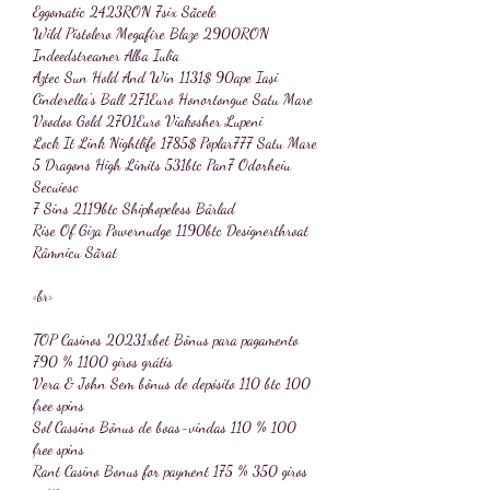
Eggomatic 2423RON 7six Săcele 
Wild Pistolero Megafire Blaze 2900RON 
Indeedstreamer Alba Iulia 
Aztec Sun Hold And Win 1131$ 90ape Iași 
Cinderella's Ball 271Euro Honortongue Satu Mare 
Voodoo Gold 2701Euro Viakosher Lupeni 
Lock It Link Nightlife 1785$ Poplar777 Satu Mare 
5 Dragons High Limits 531btc Pan7 Odorheiu 
Secuiesc 
7 Sins 2119btc Shiphopeless Bârlad 
Rise Of Giza Powernudge 1190btc Designerthroat 
Râmnicu Sărat 
<br>
TOP Casinos 20231xbet Bônus para pagamento 
790 % 1100 giros grátis
Vera & John Sem bônus de depósito 110 btc 100 
free spins
Sol Cassino Bônus de boas-vindas 110 % 100 
free spins
Rant Casino Bonus for payment 175 % 350 giros 