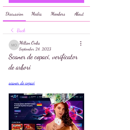
Discussion
Media
Members
About
Back
Milton Onks
Milton Onks
September 24, 2023
Scaner de copaci, verificator 
de arbori
scaner de copaci