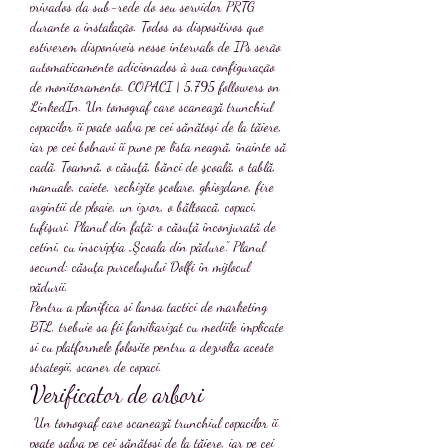
privados da sub-rede do seu servidor PRTG 
durante a instalação. Todos os dispositivos que 
estiverem disponíveis nesse intervalo de IPs serão 
automaticamente adicionados à sua configuração 
de monitoramento. COPACI | 5,795 followers on 
LinkedIn. Un tomograf care scanează trunchiul 
copacilor îi poate salva pe cei sănătoși de la tăiere, 
iar pe cei bolnavi îi pune pe lista neagră, înainte să 
cadă. Toamnă, o căsuţă, bănci de şcoală, o tablă, 
manuale, caiete, rechizite şcolare, ghiozdane, fire 
argintii de ploaie, un izvor, o băltoacă, copaci, 
tufişuri. Planul din faţă: o căsuţă înconjurată de 
cetini, cu inscripţia „Şcoala din pădure”. Planul 
secund: căsuţa purceluşului Dolfi în mijlocul 
pădurii. 
Pentru a planifica si lansa tactici de marketing 
BTL, trebuie sa fii familiarizat cu mediile implicate 
si cu platformele folosite pentru a dezvolta aceste 
strategii, scaner de copaci.
Verificator de arbori
 Un tomograf care scanează trunchiul copacilor îi 
poate salva pe cei sănătoși de la tăiere, iar pe cei 