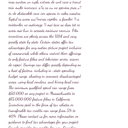
insa suntem un cuplu extrem de unit care a trecut 
prin multe incercari, a?a ca nu ne speriem prea u?
or de obstacolele care vor aparea in calea noastra. 
Faptul ca avem sus?inerea copiilor, a familiei ?i a 
prietenilor ne motiveaza ?i mai tare sa dam tot ce 
avem mai bun in aceasta emisiune concurs. Film 
incentives are plenty across the USA and vary 
greatly state by state. Certain states offer tax 
advantages for any motion picture project inclusive 
of commercials while others restrict their offerings 
to only feature films and television series, scaner 
de copaci. Savings can differ greatly depending on 
a host of factors, including in-state spending, 
budget range, shooting in economic disadvantaged 
areas, using local vendors, and hiring local crew. 
The minimum qualified spend can range from 
$50,000 on any project in Massachusetts to 
$75,000,000 feature films in California. 
Incentives paid in the form of tax rebates or 
transferable tax credits can range from 5% to 
40%. Please contact us for more information or 
guidance to find tax advantages for your project. 
Canada provides tax credits for non-Canadian 