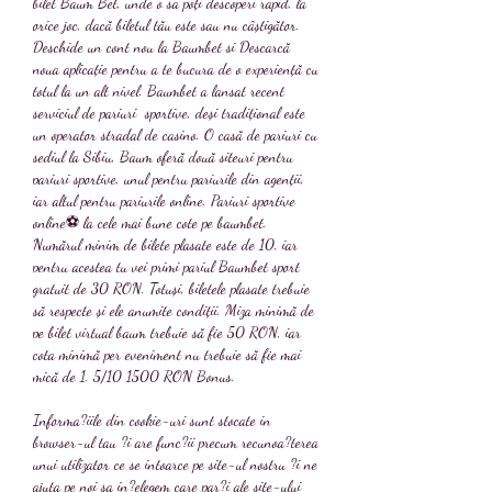
bilet Baum Bet, unde o sa poți descoperi rapid, la 
orice joc, dacă biletul tău este sau nu câștigător. 
Deschide un cont nou la Baumbet si Descarcă 
noua aplicație pentru a te bucura de o experiență cu 
totul la un alt nivel. Baumbet a lansat recent 
serviciul de pariuri  sportive, deși tradițional este 
un operator stradal de casino. O casă de pariuri cu 
sediul la Sibiu, Baum oferă două siteuri pentru 
pariuri sportive, unul pentru pariurile din agenții, 
iar altul pentru pariurile online. Pariuri sportive 
online⚽ la cele mai bune cote pe baumbet. 
Numărul minim de bilete plasate este de 10, iar 
pentru acestea tu vei primi pariul Baumbet sport 
gratuit de 30 RON. Totuși, biletele plasate trebuie 
să respecte și ele anumite condiții. Miza minimă de 
pe bilet virtual baum trebuie să fie 50 RON, iar 
cota minimă per eveniment nu trebuie să fie mai 
mică de 1. 5/10 1500 RON Bonus. 
Informa?iile din cookie-uri sunt stocate in 
browser-ul tau ?i are func?ii precum recunoa?terea 
unui utilizator ce se intoarce pe site-ul nostru ?i ne 
ajuta pe noi sa in?elegem care par?i ale site-ului 