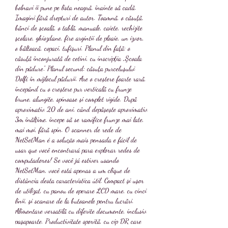
bolnavi îi pune pe lista neagră, înainte să cadă. 
Imagini fără drepturi de autor. Toamnă, o căsuţă, 
bănci de şcoală, o tablă, manuale, caiete, rechizite 
şcolare, ghiozdane, fire argintii de ploaie, un izvor, 
o băltoacă, copaci, tufişuri. Planul din faţă: o 
căsuţă înconjurată de cetini, cu inscripţia „Şcoala 
din pădure”. Planul secund: căsuţa purceluşului 
Dolfi în mijlocul pădurii. Are o creștere foarte rară, 
începând cu o creștere pur verticală cu frunze 
brune, alungite, spinoase și complet rigide. După 
aproximativ 20 de ani, când depășește aproximativ 
3m înălțime, începe să se ramifice frunze mai late, 
mai moi, fără spin. O scanner de rede de 
NetSetMan é a solução mais pensada e fácil de 
usar que você encontrará para explorar redes de 
computadores! Se você já estiver usando 
NetSetMan, você está apenas a um clique de 
distância desta característica útil. Compact şi uşor 
de utilizat, cu panou de operare LCD mare, cu cinci 
linii, şi scanare de la butoanele pentru lucrări. 
Alimentare versatilă cu diferite documente, inclusiv 
paşapoarte. Productivitate sporită, cu cip DR care 