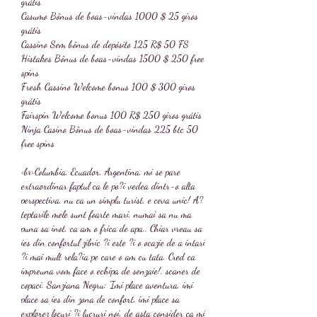
grátis
Casumo Bônus de boas-vindas 1000 $ 25 giros 
grátis
Cassino Sem bônus de depósito 125 R$ 50 FS
Histakes Bônus de boas-vindas 1500 $ 250 free 
spins
Fresh Cassino Welcome bonus 100 $ 300 giros 
grátis
Fairspin Welcome bonus 100 R$ 250 giros grátis
Ninja Casino Bônus de boas-vindas 225 btc 50 
free spins
<br>Columbia, Ecuador, Argentina, mi se pare 
extraordinar faptul ca le po?i vedea dintr-o alta 
perspectiva, nu ca un simplu turist, e ceva unic! A?
teptarile mele sunt foarte mari, numai sa nu ma 
puna sa inot, ca am o frica de apa.. Chiar vreau sa 
ies din confortul zilnic ?i este ?i o ocazie de a intari 
?i mai mult rela?ia pe care o am cu tata. Cred ca 
impreuna vom face o echipa de senzaie!, scaner de 
copaci. Sanziana Negru: 'Imi place aventura, imi 
place sa ies din zona de confort, imi place sa 
explorez locuri ?i lucruri noi, de asta consider ca mi 