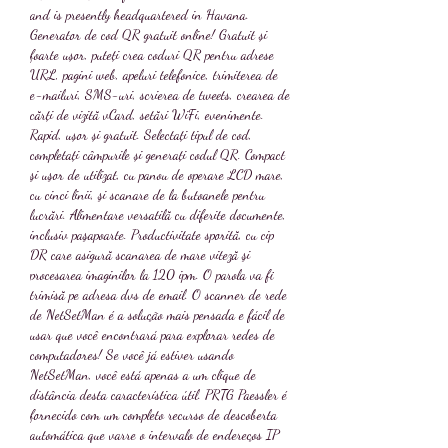
and is presently headquartered in Havana. 
Generator de cod QR gratuit online! Gratuit și 
foarte ușor, puteți crea coduri QR pentru adrese 
URL, pagini web, apeluri telefonice, trimiterea de 
e-mailuri, SMS-uri, scrierea de tweets, crearea de 
cărți de vizită vCard, setări WiFi, evenimente. 
Rapid, ușor și gratuit. Selectați tipul de cod, 
completați câmpurile și generați codul QR. Compact 
şi uşor de utilizat, cu panou de operare LCD mare, 
cu cinci linii, şi scanare de la butoanele pentru 
lucrări. Alimentare versatilă cu diferite documente, 
inclusiv paşapoarte. Productivitate sporită, cu cip 
DR care asigură scanarea de mare viteză şi 
procesarea imaginilor la 120 ipm. O parola va fi 
trimisă pe adresa dvs de email. O scanner de rede 
de NetSetMan é a solução mais pensada e fácil de 
usar que você encontrará para explorar redes de 
computadores! Se você já estiver usando 
NetSetMan, você está apenas a um clique de 
distância desta característica útil. PRTG Paessler é 
fornecido com um completo recurso de descoberta 
automática que varre o intervalo de endereços IP 