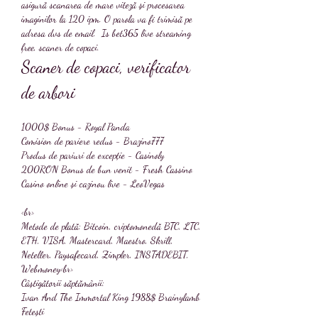
asigură scanarea de mare viteză şi procesarea 
imaginilor la 120 ipm. O parola va fi trimisă pe 
adresa dvs de email.  Is bet365 live streaming 
free, scaner de copaci.
Scaner de copaci, verificator 
de arbori
1000$ Bonus - Royal Panda
Comision de pariere redus - Brazino777
Produs de pariuri de excepție - Casinoly
200RON Bonus de bun venit - Fresh Cassino
Casino online și cazinou live - LeoVegas
<br>
Metode de plată: Bitcoin, criptomonedă BTC, LTC, 
ETH, VISA, Mastercard, Maestro, Skrill, 
Neteller, Paysafecard, Zimpler, INSTADEBIT, 
Webmoney<br>
Câștigătorii săptămânii:
Ivan And The Immortal King 1988$ Brainylamb 
Fetești 