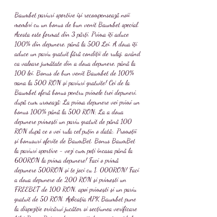
Baumbet pariuri sportive își recompensează noii 
membri cu un bonus de bun venit Baumbet special. 
Acesta este format din 3 părți. Prima îți aduce 
100% din depunere, până la 500 Lei. A doua îți 
aduce un pariu gratuit fără condiții de rulaj, având 
ca valoare jumătate din a doua depunere, până la 
100 lei. Bonus de bun venit Baumbet de 100% 
pana la 500 RON și pariuri gratuite! Cei de la 
Baumbet oferă bonus pentru primele trei depuneri, 
după cum urmează: La prima depunere vei primi un 
bonus 100% până la 500 RON; La a doua 
depunere primești un pariu gratuit de pănă 100 
RON după ce o vei rula cel puțin o dată;. Promoții 
și bonusuri oferite de BaumBet. Bonus BaumBet 
la pariuri sportive - vezi cum poți încasa până la 
600RON la prima depunere! Faci o primă 
depunere 500RON și te joci cu 1. 000RON! Faci 
a doua depunere de 200 RON și primești un 
FREEBET de 100 RON, apoi primești și un pariu 
gratuit de 50 RON. Aplicația APK Baumbet pune 
la dispoziție oricărui jucător si secțiunea verificare 