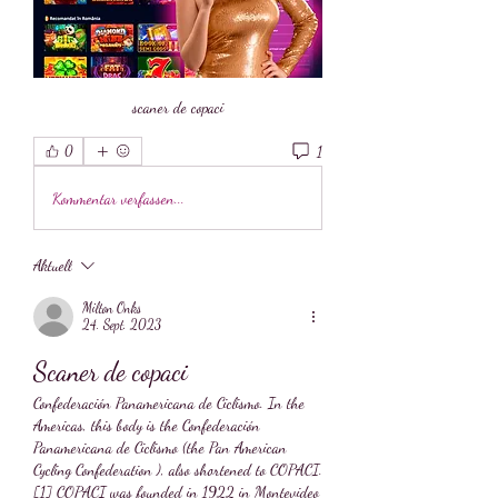
scaner de copaci
1
0
Kommentar verfassen...
Aktuell
Milton Onks
24. Sept. 2023
Scaner de copaci
Confederación Panamericana de Ciclismo. In the 
Americas, this body is the Confederación 
Panamericana de Ciclismo (the Pan American 
Cycling Confederation ), also shortened to COPACI. 
[1] COPACI was founded in 1922 in Montevideo 