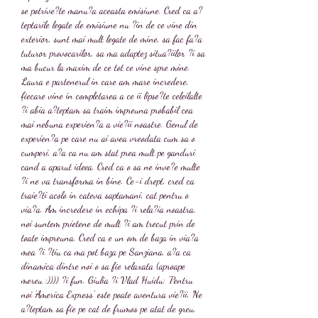
se potrive?te manu?a aceasta emisiune. Cred ca a?
teptarile legate de emisiune nu ?in de ce vine din 
exterior, sunt mai mult legate de mine, sa fac fa?a 
tuturor provocarilor, sa ma adaptez situa?iilor ?i sa 
ma bucur la maxim de ce tot ce vine spre mine. 
Laura e partenerul in care am mare incredere, 
fiecare vine in completarea a ce ii lipse?te celeilalte 
?i abia a?teptam sa traim impreuna probabil cea 
mai nebuna experien?a a vie?ii noastre. Genul de 
experien?a pe care nu ai avea vreodata cum sa o 
cumperi, a?a ca nu am stat prea mult pe ganduri 
cand a aparut ideea. Cred ca o sa ne inve?e multe 
?i ne va transforma in bine. Ce-i drept, cred ca 
traie?ti acolo in cateva saptamani, cat pentru o 
via?a. Am incredere in echipa ?i rela?ia noastra, 
noi suntem prietene de mult ?i am trecut prin de 
toate impreuna. Cred ca e un om de baza in via?a 
mea ?i ?tiu ca ma pot baza pe Sanziana, a?a ca 
dinamica dintre noi o sa fie relaxata (aproape 
mereu :)))) ?i fun. Giulia ?i Vlad Huidu: 'Pentru 
noi 'America Express' este poate aventura vie?ii. Ne 
a?teptam sa fie pe cat de frumos pe atat de greu, 