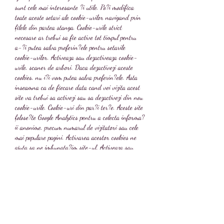
sunt cele mai interesante ?i utile. Po?i modifica 
toate aceste setari ale cookie-urilor navigand prin 
filele din partea stanga. Cookie-urile strict 
necesare ar trebui sa fie active tot timpul pentru 
a-?i putea salva preferin?ele pentru setarile 
cookie-urilor. Activeaza sau dezactiveaza cookie-
urile, scaner de arbori. Daca dezactivezi aceste 
cookies, nu i?i vom putea salva preferin?ele. Asta 
inseamna ca de fiecare data cand vei vizita acest 
site va trebui sa activezi sau sa dezactivezi din nou 
cookie-urile. Cookie-uri din par?i ter?e. Aceste site 
folose?te Google Analytics pentru a colecta informa?
ii anonime, precum numarul de vizitatori sau cele 
mai populare pagini. Activarea acestor cookies ne 
ajuta sa ne imbunata?im site-ul. Activeaza sau 
dezactiveaza cookie-urile. Te rog activeaza cookie-
urile strict necesare intai, pentru a-?i putea salva 
preferin?ele! VIDEO | UTA Arad - CS Mioveni 
1-2. Victorie mare pentru Dica, adusa de 
marocanul Benchaib. Nicolae Dica a mai facut un 
pas spre evitarea retrogradarii. CS Mioveni a 
invins UTA, scor 2-1, la Arad, in direct la Prima 