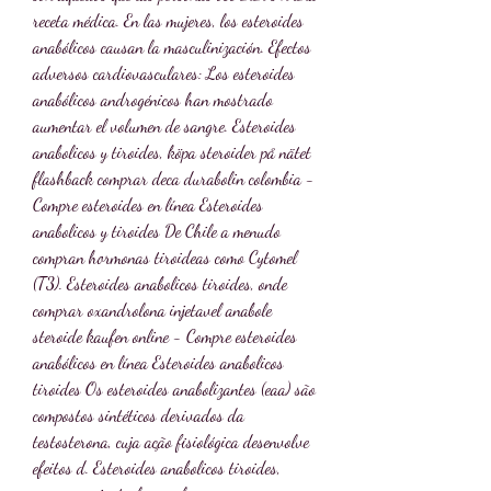
receta médica. En las mujeres, los esteroides 
anabólicos causan la masculinización. Efectos 
adversos cardiovasculares: Los esteroides 
anabólicos androgénicos han mostrado 
aumentar el volumen de sangre. Esteroides 
anabolicos y tiroides, köpa steroider på nätet 
flashback comprar deca durabolin colombia - 
Compre esteroides en línea Esteroides 
anabolicos y tiroides De Chile a menudo 
compran hormonas tiroideas como Cytomel 
(T3). Esteroides anabolicos tiroides, onde 
comprar oxandrolona injetavel anabole 
steroide kaufen online - Compre esteroides 
anabólicos en línea Esteroides anabolicos 
tiroides Os esteroides anabolizantes (eaa) são 
compostos sintéticos derivados da 
testosterona, cuja ação fisiológica desenvolve 
efeitos d. Esteroides anabolicos tiroides, 