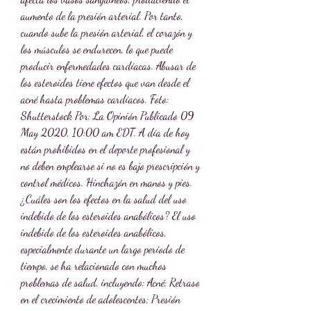
aumento de la presión arterial. Por tanto, 
cuando sube la presión arterial, el corazón y 
los músculos se endurecen, lo que puede 
producir enfermedades cardíacas. Abusar de 
los esteroides tiene efectos que van desde el 
acné hasta problemas cardíacos. Foto: 
Shutterstock Por: La Opinión Publicado 09 
May 2020, 10:00 am EDT. A día de hoy 
están prohibidos en el deporte profesional y 
no deben emplearse si no es bajo prescripción y 
control médicos. Hinchazón en manos y pies. 
¿Cuáles son los efectos en la salud del uso 
indebido de los esteroides anabólicos? El uso 
indebido de los esteroides anabólicos, 
especialmente durante un largo período de 
tiempo, se ha relacionado con muchos 
problemas de salud, incluyendo: Acné; Retraso 
en el crecimiento de adolescentes; Presión 