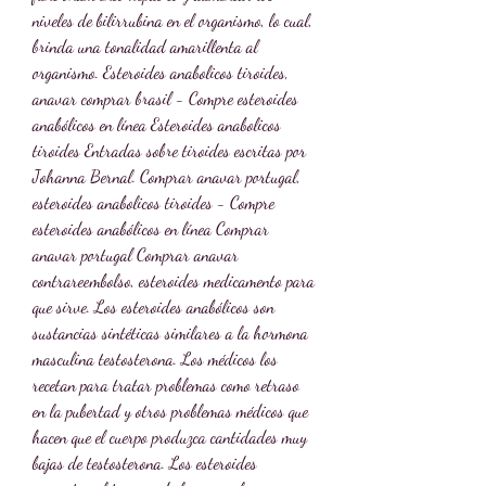
niveles de bilirrubina en el organismo, lo cual, 
brinda una tonalidad amarillenta al 
organismo. Esteroides anabolicos tiroides, 
anavar comprar brasil - Compre esteroides 
anabólicos en línea Esteroides anabolicos 
tiroides Entradas sobre tiroides escritas por 
Johanna Bernal. Comprar anavar portugal, 
esteroides anabolicos tiroides - Compre 
esteroides anabólicos en línea Comprar 
anavar portugal Comprar anavar 
contrareembolso, esteroides medicamento para 
que sirve. Los esteroides anabólicos son 
sustancias sintéticas similares a la hormona 
masculina testosterona. Los médicos los 
recetan para tratar problemas como retraso 
en la pubertad y otros problemas médicos que 
hacen que el cuerpo produzca cantidades muy 
bajas de testosterona. Los esteroides 