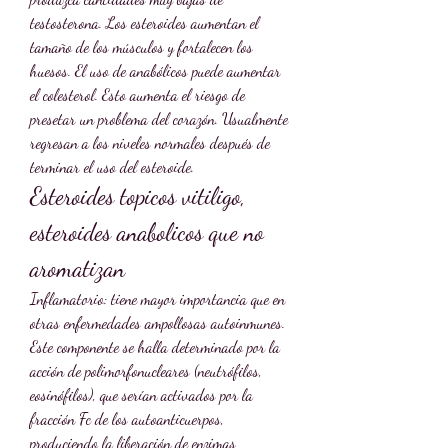
testosterona. Los esteroides aumentan el 
tamaño de los músculos y fortalecen los 
huesos. El uso de anabólicos puede aumentar 
el colesterol. Esto aumenta el riesgo de 
presetar un problema del corazón. Usualmente 
regresan a los niveles normales después de 
terminar el uso del esteroide. 
Esteroides topicos vitiligo, 
esteroides anabolicos que no 
aromatizan
Inflamatorio: tiene mayor importancia que en 
otras enfermedades ampollosas autoinmunes. 
Este componente se halla determinado por la 
acción de polimorfonucleares (neutrófilos, 
eosinófilos), que serían activados por la 
fracción Fc de los autoanticuerpos, 
produciendo la liberación de enzimas 