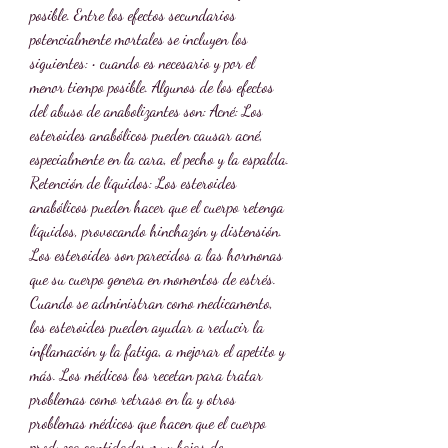
posible. Entre los efectos secundarios 
potencialmente mortales se incluyen los 
siguientes: • cuando es necesario y por el 
menor tiempo posible. Algunos de los efectos 
del abuso de anabolizantes son: Acné: Los 
esteroides anabólicos pueden causar acné, 
especialmente en la cara, el pecho y la espalda. 
Retención de líquidos: Los esteroides 
anabólicos pueden hacer que el cuerpo retenga 
líquidos, provocando hinchazón y distensión. 
Los esteroides son parecidos a las hormonas 
que su cuerpo genera en momentos de estrés. 
Cuando se administran como medicamento, 
los esteroides pueden ayudar a reducir la 
inflamación y la fatiga, a mejorar el apetito y 
más. Los médicos los recetan para tratar 
problemas como retraso en la y otros 
problemas médicos que hacen que el cuerpo 
produzca cantidades muy bajas de 