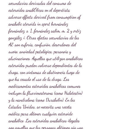
secundarios derivados del consumo de 
esteroides anabÓlicos en el deportista 
adverse effects derived from consumption of 
anabolic steroids in sport hernández 
fernández, s. 1, fernández salim, m. 2 y ortiz 
gonzález, i. Otros efectos secundarios de los 
AE son euforia, confusión, desordenes del 
sueño, ansiedad patológica, paranoia y 
alucinaciones. Aquellos que utilizan anabólicos 
esteroides pueden volverse dependientes de la 
droga, con síntomas de abstinencia luego de 
que ha cesado el uso de la droga. Los 
medicamentos esteroides anabólicos comunes 
incluyen la fluoximesterona (como Halotestin) 
y la nandrolona (como Durabolin). En los 
Estados Unidos, se necesita una receta 
médica para obtener cualquier esteroide 
anabólico. Los esteroides anabólicos ilegales 
son aquellos que las personas obtienen sin una 