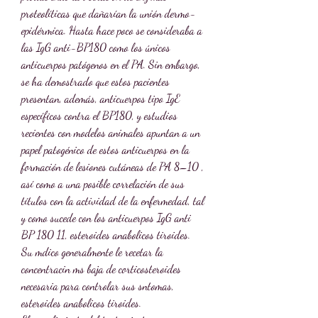
proteolíticas que dañarían la unión dermo-
epidérmica. Hasta hace poco se consideraba a 
las IgG anti-BP180 como los únicos 
anticuerpos patógenos en el PA. Sin embargo, 
se ha demostrado que estos pacientes 
presentan, además, anticuerpos tipo IgE 
específicos contra el BP180, y estudios 
recientes con modelos animales apuntan a un 
papel patogénico de estos anticuerpos en la 
formación de lesiones cutáneas de PA 8–10 , 
así como a una posible correlación de sus 
títulos con la actividad de la enfermedad, tal 
y como sucede con los anticuerpos IgG anti 
BP 180 11, esteroides anabolicos tiroides.
Su mdico generalmente le recetar la 
concentracin ms baja de corticosteroides 
necesaria para controlar sus sntomas, 
esteroides anabolicos tiroides.