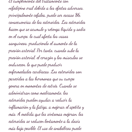
El cumplimiento del tratamiento con 
nifedipino oral debido a los efectos adversos, 
principalmente cefalea, puede ser escaso 86, 
consecuencias de los esteroides. Los esteroides 
hacen que se acumule y retenga líquido y sodio 
en el cuerpo, lo cual afecta los vasos 
sanguíneos, produciendo el aumento de la 
presión arterial. Por tanto, cuando sube la 
presión arterial, el corazón y los músculos se 
endurecen, lo que puede producir 
enfermedades cardíacas. Los esteroides son 
parecidos a las hormonas que su cuerpo 
genera en momentos de estrés. Cuando se 
administran como medicamento, los 
esteroides pueden ayudar a reducir la 
inflamación y la fatiga, a mejorar el apetito y 
más. A medida que los síntomas mejoran, los 
esteroides se reducen lentamente a la dosis 
más baja posible. El uso de anabólicos puede 