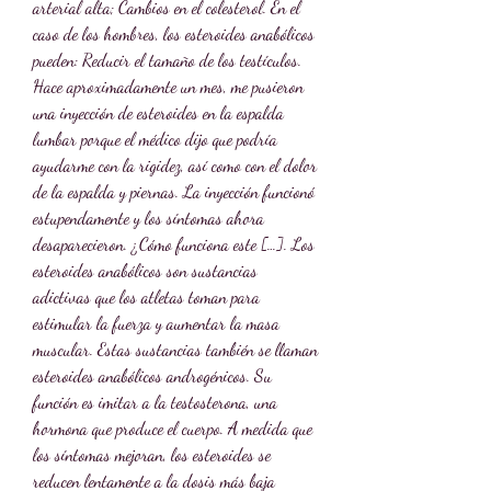
arterial alta; Cambios en el colesterol. En el 
caso de los hombres, los esteroides anabólicos 
pueden: Reducir el tamaño de los testículos. 
Hace aproximadamente un mes, me pusieron 
una inyección de esteroides en la espalda 
lumbar porque el médico dijo que podría 
ayudarme con la rigidez, así como con el dolor 
de la espalda y piernas. La inyección funcionó 
estupendamente y los síntomas ahora 
desaparecieron. ¿Cómo funciona este […]. Los 
esteroides anabólicos son sustancias 
adictivas que los atletas toman para 
estimular la fuerza y aumentar la masa 
muscular. Estas sustancias también se llaman 
esteroides anabólicos androgénicos. Su 
función es imitar a la testosterona, una 
hormona que produce el cuerpo. A medida que 
los síntomas mejoran, los esteroides se 
reducen lentamente a la dosis más baja 