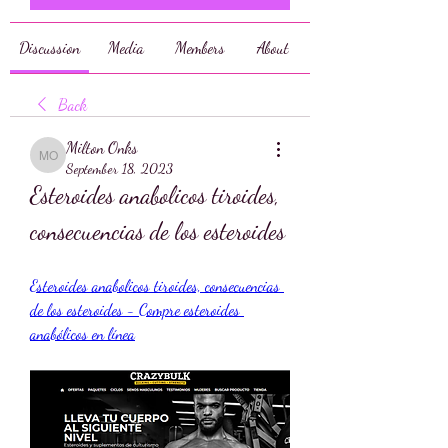
Discussion
Media
Members
About
Back
Milton Onks
Milton Onks
September 18, 2023
Esteroides anabolicos tiroides, 
consecuencias de los esteroides
Esteroides anabolicos tiroides, consecuencias 
de los esteroides - Compre esteroides 
anabólicos en línea