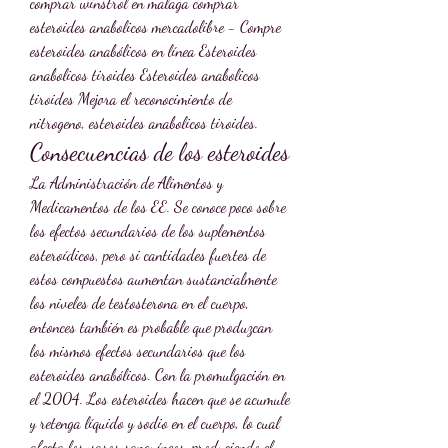
comprar winstrol en malaga comprar 
esteroides anabolicos mercadolibre - Compre 
esteroides anabólicos en línea Esteroides 
anabolicos tiroides Esteroides anabolicos 
tiroides Mejora el reconocimiento de 
nitrogeno, esteroides anabolicos tiroides. 
Consecuencias de los esteroides
La Administración de Alimentos y 
Medicamentos de los EE. Se conoce poco sobre 
los efectos secundarios de los suplementos 
esteroídicos, pero si cantidades fuertes de 
estos compuestos aumentan sustancialmente 
los niveles de testosterona en el cuerpo, 
entonces también es probable que produzcan 
los mismos efectos secundarios que los 
esteroides anabólicos. Con la promulgación en 
el 2004. Los esteroides hacen que se acumule 
y retenga líquido y sodio en el cuerpo, lo cual 
afecta los vasos sanguíneos, produciendo el 