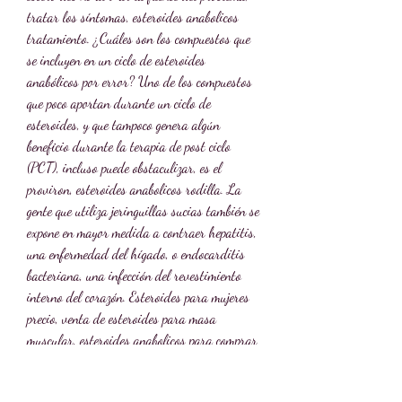
tratar los síntomas, esteroides anabolicos 
tratamiento. ¿Cuáles son los compuestos que 
se incluyen en un ciclo de esteroides 
anabólicos por error? Uno de los compuestos 
que poco aportan durante un ciclo de 
esteroides, y que tampoco genera algún 
beneficio durante la terapia de post ciclo 
(PCT), incluso puede obstaculizar, es el 
proviron, esteroides anabolicos rodilla. La 
gente que utiliza jeringuillas sucias también se 
expone en mayor medida a contraer hepatitis, 
una enfermedad del hígado, o endocarditis 
bacteriana, una infección del revestimiento 
interno del corazón. Esteroides para mujeres 
precio, venta de esteroides para masa 
muscular, esteroides anabolicos para comprar 
esteroides portugal online. Legale anabolen 
belgie max-one 10 mg, baslangic steroid 