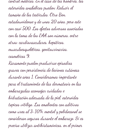
control médicos. En el caso de los hombres, los 
esteroides anabólicos pueden: Reducir el 
tamaño de los testículos. Otro Ben, 
estadounidense y de unos 20 años, pero este 
con casi 500. Los efectos adversos asociados 
con la toma de los EAA son números, entre 
otros: cardiovasculares, hepáticos, 
musculoesqueléticos, genitourinarios, 
cosméticos 9. 
Raramente pueden producirse episodios 
graves con persistencia de lesiones cutáneas 
durante años 1. Consideramos importante 
para el tratamiento de las dermatosis en las 
embarazadas aconsejar cuidados e 
hidratación adecuada de la piel, esteroides 
topicos vitiligo. Los emolientes con aditivos 
como urea al 3-10%, mentol y polidocanol se 
consideran seguros durante el embarazo. Si es 
preciso utilizar antihistamínicos, en el primer 