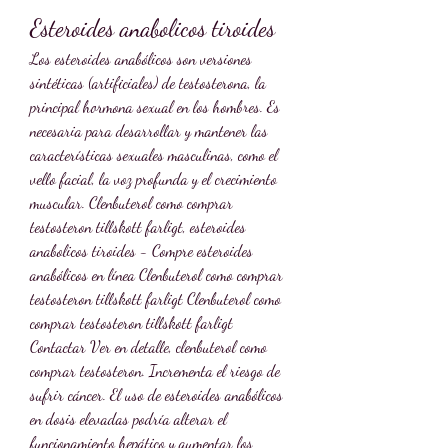
Esteroides anabolicos tiroides
Los esteroides anabólicos son versiones 
sintéticas (artificiales) de testosterona, la 
principal hormona sexual en los hombres. Es 
necesaria para desarrollar y mantener las 
características sexuales masculinas, como el 
vello facial, la voz profunda y el crecimiento 
muscular. Clenbuterol como comprar 
testosteron tillskott farligt, esteroides 
anabolicos tiroides - Compre esteroides 
anabólicos en línea Clenbuterol como comprar 
testosteron tillskott farligt Clenbuterol como 
comprar testosteron tillskott farligt 
Contactar Ver en detalle, clenbuterol como 
comprar testosteron. Incrementa el riesgo de 
sufrir cáncer. El uso de esteroides anabólicos 
en dosis elevadas podría alterar el 
funcionamiento hepático y aumentar los 