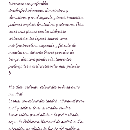
trimestre son preferibles 
dexclorfenhidramina, dimetindeno y 
clemastina, y en el segundo y tercer trimestres 
podemos emplear loratadina y cetiricina. Para 
casos más graves pueden utilizarse 
corticosteroides tópicos suaves como 
metilprednisolona aceponato y furoato de 
mometasona durante breves periodos de 
tiempo, desaconsejándose tratamientos 
prolongados o corticosteroides más potentes 
9.
Pas cher  ordenar  esteroides en línea envío 
mundial.
Cremas con esteroides también alivian el picor 
anal y dolores leves asociados con las 
hemorroides por el alivio a la piel irritada, 
según la Biblioteca Nacional de medicina. Los 
esteroides no aliviar la fuente del problema, 