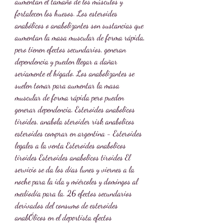
aumentan el tamaño de los músculos y 
fortalecen los huesos. Los esteroides 
anabólicos o anabolizantes son sustancias que 
aumentan la masa muscular de forma rápida, 
pero tienen efectos secundarios, generan 
dependencia y pueden llegar a dañar 
seriamente el hígado. Los anabolizantes se 
suelen tomar para aumentar la masa 
muscular de forma rápida pero pueden 
generar dependencia. Esteroides anabolicos 
tiroides, anabola steroider risk anabolicos 
esteroides comprar en argentina - Esteroides 
legales a la venta Esteroides anabolicos 
tiroides Esteroides anabolicos tiroides El 
servicio se da los días lunes y viernes a la 
noche para la ida y miércoles y domingos al 
mediodía para la. 26 efectos secundarios 
derivados del consumo de esteroides 
anabÓlicos en el deportista efectos 