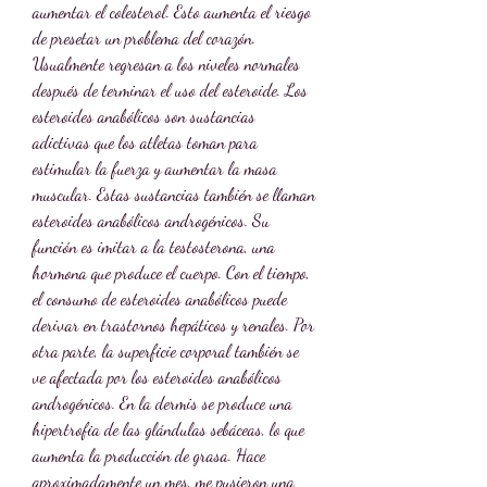
aumentar el colesterol. Esto aumenta el riesgo 
de presetar un problema del corazón. 
Usualmente regresan a los niveles normales 
después de terminar el uso del esteroide. Los 
esteroides anabólicos son sustancias 
adictivas que los atletas toman para 
estimular la fuerza y aumentar la masa 
muscular. Estas sustancias también se llaman 
esteroides anabólicos androgénicos. Su 
función es imitar a la testosterona, una 
hormona que produce el cuerpo. Con el tiempo, 
el consumo de esteroides anabólicos puede 
derivar en trastornos hepáticos y renales. Por 
otra parte, la superficie corporal también se 
ve afectada por los esteroides anabólicos 
androgénicos. En la dermis se produce una 
hipertrofia de las glándulas sebáceas, lo que 
aumenta la producción de grasa. Hace 
aproximadamente un mes, me pusieron una 