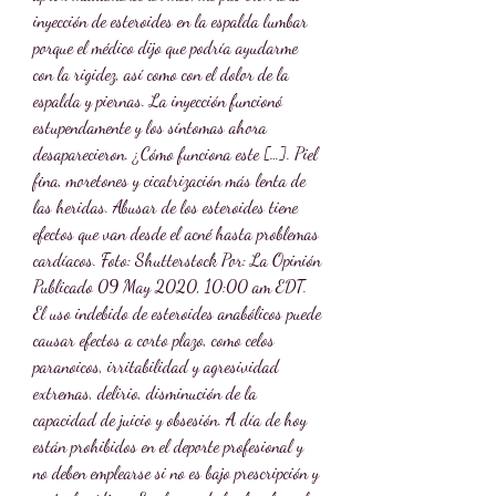
inyección de esteroides en la espalda lumbar 
porque el médico dijo que podría ayudarme 
con la rigidez, así como con el dolor de la 
espalda y piernas. La inyección funcionó 
estupendamente y los síntomas ahora 
desaparecieron. ¿Cómo funciona este […]. Piel 
fina, moretones y cicatrización más lenta de 
las heridas. Abusar de los esteroides tiene 
efectos que van desde el acné hasta problemas 
cardíacos. Foto: Shutterstock Por: La Opinión 
Publicado 09 May 2020, 10:00 am EDT. 
El uso indebido de esteroides anabólicos puede 
causar efectos a corto plazo, como celos 
paranoicos, irritabilidad y agresividad 
extremas, delirio, disminución de la 
capacidad de juicio y obsesión. A día de hoy 
están prohibidos en el deporte profesional y 
no deben emplearse si no es bajo prescripción y 