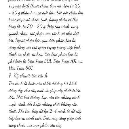
Tuỳ vào kích thước chậu, bạn nên bón từ 20 
- 50 g phân hữu cơ mỗi lần. Đối với chậu lớn 
hoặc cây mai nhiều tuổi, lượng phân có thể 
tăng lên từ 50 - 80 g. Hãy tạo rãnh xung 
quanh chậu, rải phân vào rãnh và phủ đất 
lên. Ngoài phân bón qua đất, phân bón lá 
cũng đóng vai trò quan trọng trong việc kích 
thích ra chồi, ra hoa. Các loại phân bón lá 
phổ biến là Đầu Trâu 501, Đầu Trâu 701, và 
Đầu Trâu 901.
7. Kỹ thuật tỉa cành
Tỉa cành là bước cần thiết để duy trì hình 
dáng đẹp cho cây mai và giúp cây phát triển 
đều. Mỗi hai tháng, bạn cần tỉa những cành 
vượt, cành dài hoặc những chồi không cần 
thiết. Khi tỉa, hãy để lại 2-4 nách lá để cây 
tiếp tục ra cành mới. Điều này cũng giúp ánh 
sáng chiếu vào mọi phần của cây.