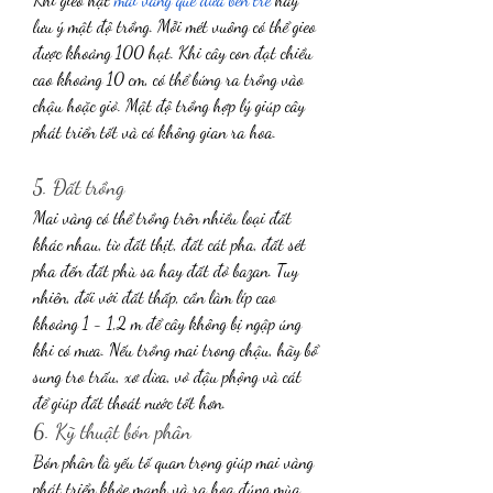
lưu ý mật độ trồng. Mỗi mét vuông có thể gieo 
được khoảng 100 hạt. Khi cây con đạt chiều 
cao khoảng 10 cm, có thể bứng ra trồng vào 
chậu hoặc giỏ. Mật độ trồng hợp lý giúp cây 
phát triển tốt và có không gian ra hoa.
5. Đất trồng
Mai vàng có thể trồng trên nhiều loại đất 
khác nhau, từ đất thịt, đất cát pha, đất sét 
pha đến đất phù sa hay đất đỏ bazan. Tuy 
nhiên, đối với đất thấp, cần làm líp cao 
khoảng 1 - 1,2 m để cây không bị ngập úng 
khi có mưa. Nếu trồng mai trong chậu, hãy bổ 
sung tro trấu, xơ dừa, vỏ đậu phộng và cát 
để giúp đất thoát nước tốt hơn.
6. Kỹ thuật bón phân
Bón phân là yếu tố quan trọng giúp mai vàng 
phát triển khỏe mạnh và ra hoa đúng mùa. 