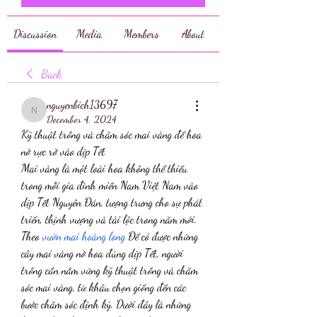
Discussion
Media
Members
About
Back
nguyenbich13697
nguyenbich13697
December 4, 2024
Kỹ thuật trồng và chăm sóc mai vàng để hoa 
nở rực rỡ vào dịp Tết
Mai vàng là một loài hoa không thể thiếu 
trong mỗi gia đình miền Nam Việt Nam vào 
dịp Tết Nguyên Đán, tượng trưng cho sự phát 
triển, thịnh vượng và tài lộc trong năm mới. 
Theo 
vườn mai hoàng long
 Để có được những 
cây mai vàng nở hoa đúng dịp Tết, người 
trồng cần nắm vững kỹ thuật trồng và chăm 
sóc mai vàng, từ khâu chọn giống đến các 
bước chăm sóc định kỳ. Dưới đây là những 