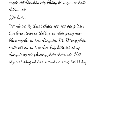
xuyên để đảm bảo cây không bị úng nước hoặc 
thiếu nước.
Kết luận
Với những kỹ thuật chăm sóc mai vàng trên, 
bạn hoàn toàn có thể tạo ra những cây mai 
khỏe mạnh, ra hoa đúng dịp Tết. Để cây phát 
triển tốt và ra hoa đẹp, hãy kiên trì và áp 
dụng đúng các phương pháp chăm sóc. Một 
cây mai vàng nở hoa rực rỡ sẽ mang lại không 
khí Tết ấm cúng và thịnh vượng cho gia đình 
bạn.
Liên Hệ ngay cho chúng tôi theo thông tin 
dưới đây:
Điện thoại/Zalo: 0905 888 999 – 0799 
888 999 – 0888777777
Email: 
Vuonmaihoanglong@gmail.com
Facebook: Vườn mai Hoàng Long
Địa chỉ: Tân Thiềng, Chợ Lách, Bến Tre.