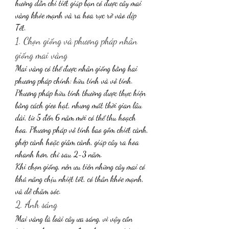
hướng dẫn chi tiết giúp bạn có được cây mai 
vàng khỏe mạnh và ra hoa rực rỡ vào dịp 
Tết.
1. Chọn giống và phương pháp nhân 
giống mai vàng
Mai vàng có thể được nhân giống bằng hai 
phương pháp chính: hữu tính và vô tính. 
Phương pháp hữu tính thường được thực hiện 
bằng cách gieo hạt, nhưng mất thời gian lâu 
dài, từ 5 đến 6 năm mới có thể thu hoạch 
hoa. Phương pháp vô tính bao gồm chiết cành, 
ghép cành hoặc giâm cành, giúp cây ra hoa 
nhanh hơn, chỉ sau 2-3 năm.
Khi chọn giống, nên ưu tiên những cây mai có 
khả năng chịu nhiệt tốt, có thân khỏe mạnh, 
và dễ chăm sóc.
2. Ánh sáng
Mai vàng là loài cây ưa sáng, vì vậy cần 