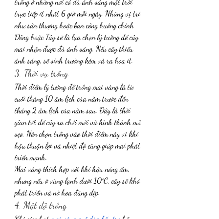
trồng ở những nơi có đủ ánh sáng mặt trời 
trực tiếp ít nhất 6 giờ mỗi ngày. Những vị trí 
như sân thượng hoặc ban công hướng chính 
Đông hoặc Tây sẽ là lựa chọn lý tưởng để cây 
mai nhận được đủ ánh sáng. Nếu cây thiếu 
ánh sáng, sẽ sinh trưởng kém và ra hoa ít.
3. Thời vụ trồng
Thời điểm lý tưởng để trồng mai vàng là từ 
cuối tháng 10 âm lịch của năm trước đến 
tháng 2 âm lịch của năm sau. Đây là thời 
gian tốt để cây ra chồi mới và hình thành mô 
sẹo. Nên chọn trồng vào thời điểm này vì khí 
hậu thuận lợi và nhiệt độ cũng giúp mai phát 
triển mạnh.
Mai vàng thích hợp với khí hậu nóng ẩm, 
nhưng nếu ở vùng lạnh dưới 10°C, cây sẽ khó 
phát triển và nở hoa đúng dịp.
4. Mật độ trồng
Khi gieo hạt 
mai vàng quê dừa bến tre
 hãy 