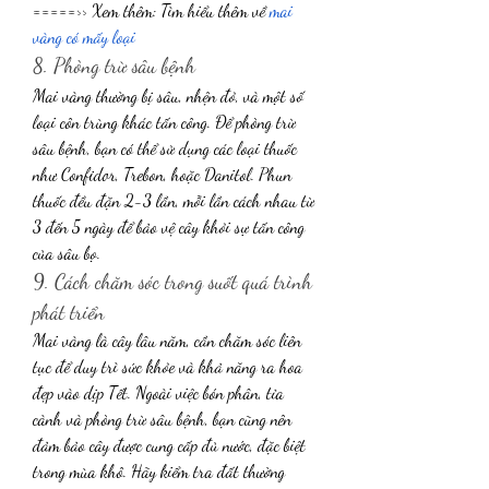
=====>> Xem thêm: Tìm hiểu thêm về 
mai 
vàng có mấy loại
8. Phòng trừ sâu bệnh
Mai vàng thường bị sâu, nhện đỏ, và một số 
loại côn trùng khác tấn công. Để phòng trừ 
sâu bệnh, bạn có thể sử dụng các loại thuốc 
như Confidor, Trebon, hoặc Danitol. Phun 
thuốc đều đặn 2-3 lần, mỗi lần cách nhau từ 
3 đến 5 ngày để bảo vệ cây khỏi sự tấn công 
của sâu bọ.
9. Cách chăm sóc trong suốt quá trình 
phát triển
Mai vàng là cây lâu năm, cần chăm sóc liên 
tục để duy trì sức khỏe và khả năng ra hoa 
đẹp vào dịp Tết. Ngoài việc bón phân, tỉa 
cành và phòng trừ sâu bệnh, bạn cũng nên 
đảm bảo cây được cung cấp đủ nước, đặc biệt 
trong mùa khô. Hãy kiểm tra đất thường 