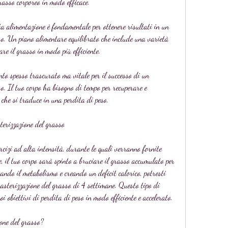
rasso corporeo in modo efficace.
a alimentazione è fondamentale per ottenere risultati in un 
. Un piano alimentare equilibrato che include una varietà 
are il grasso in modo più efficiente.
nto spesso trascurato ma vitale per il successo di un 
. Il tuo corpo ha bisogno di tempo per recuperare e 
 che si traduce in una perdita di peso.
erizzazione del grasso
rcizi ad alta intensità, durante le quali verranno fornite 
, il tuo corpo sarà spinto a bruciare il grasso accumulato per 
ndo il metabolismo e creando un deficit calorico, potresti 
sterizzazione del grasso di 4 settimane. Questo tipo di 
 obiettivi di perdita di peso in modo efficiente e accelerato. 
one del grasso?