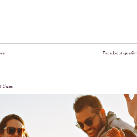
re
Face.boutique@m
st Group