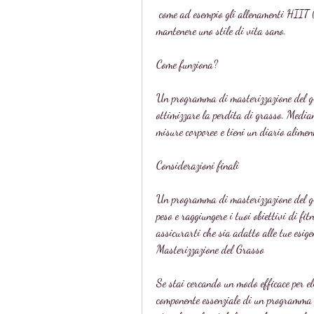
 come ad esempio gli allenamenti HIIT (High Intensity Interval Training), come allenarsi e come 
mantenere uno stile di vita sano.
Come funziona?
Un programma di masterizzazione del gra
ottimizzare la perdita di grasso. Median
misure corporee e tieni un diario alimen
Considerazioni finali
Un programma di masterizzazione del gra
peso e raggiungere i tuoi obiettivi di fit
assicurarti che sia adatto alle tue esig
Masterizzazione del Grasso
Se stai cercando un modo efficace per el
componente essenziale di un programma d