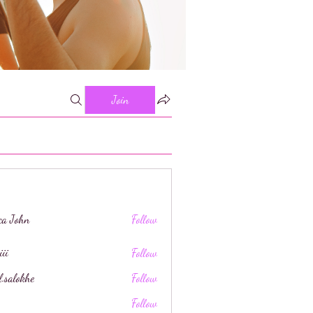
Join
ica John
Follow
iii
Follow
l.salokhe
Follow
khe
Follow