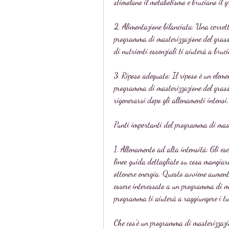
stimolano il metabolismo e bruciano il g
2. Alimentazione bilanciata: Una corrett
programma di masterizzazione del grasso
di nutrienti essenziali ti aiuterà a bruci
3. Riposo adeguato: Il riposo è un eleme
programma di masterizzazione del grasso
rigenerarsi dopo gli allenamenti intensi,
Punti importanti del programma di mast
1. Allenamento ad alta intensità: Gli ese
linee guida dettagliate su cosa mangiare
ottenere energia. Questo avviene aumenta
essere interessato a un programma di ma
programma ti aiuterà a raggiungere i tuoi
Che cos'è un programma di masterizzazi