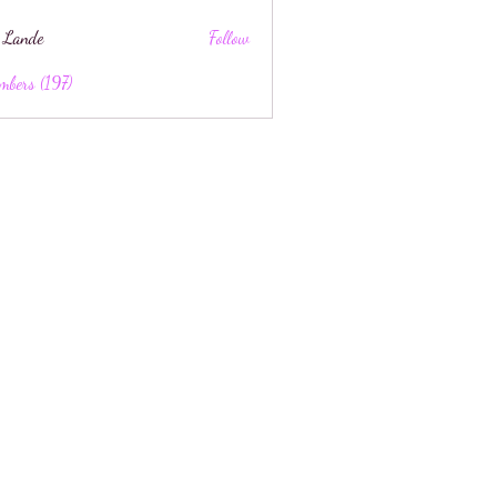
 Lande
Follow
mbers (197)