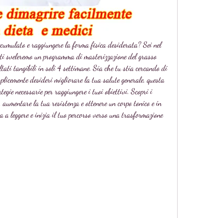
cumulato e raggiungere la forma fisica desiderata? Sei nel 
o ti sveleremo un programma di masterizzazione del grasso 
ltati tangibili in soli 4 settimane. Sia che tu stia cercando di 
plicemente desideri migliorare la tua salute generale, questa 
tegie necessarie per raggiungere i tuoi obiettivi. Scopri i 
, aumentare la tua resistenza e ottenere un corpo tonico e in 
 a leggere e inizia il tuo percorso verso una trasformazione 