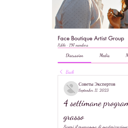
Face Boutique Artist Group
Public
·
197 members
Discussion
Media
M
Back
Советы Экспертов
September 11, 2023
4 settimane program
grasso
Scopri il programma di masterizzazione d