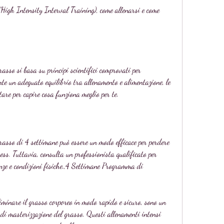
sso si basa su principi scientifici comprovati per 
te un adeguato equilibrio tra allenamento e alimentazione, le 
tare per capire cosa funziona meglio per te.
sso di 4 settimane può essere un modo efficace per perdere 
ness. Tuttavia, consulta un professionista qualificato per 
enze e condizioni fisiche.,4 Settimane Programma di 
iminare il grasso corporeo in modo rapido e sicuro, sono un 
i masterizzazione del grasso. Questi allenamenti intensi 