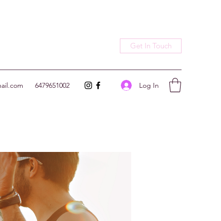
Get In Touch
Log In
ail.com
6479651002