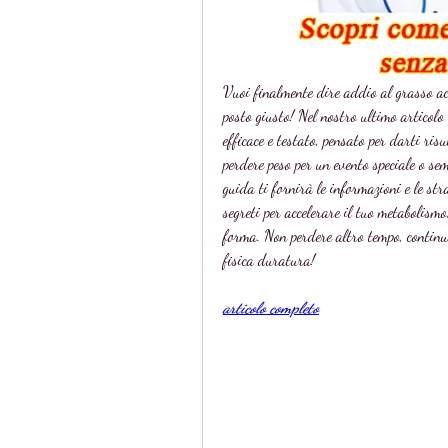
Vuoi finalmente dire addio al grasso ac
posto giusto! Nel nostro ultimo articol
efficace e testato, pensato per darti risu
perdere peso per un evento speciale o sem
guida ti fornirà le informazioni e le stra
segreti per accelerare il tuo metabolismo
forma. Non perdere altro tempo, continua
fisica duratura!
articolo completo