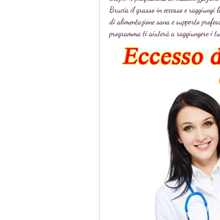
Brucia il grasso in eccesso e raggiungi 
di alimentazione sana e supporto professi
programma ti aiuterà a raggiungere i tuo