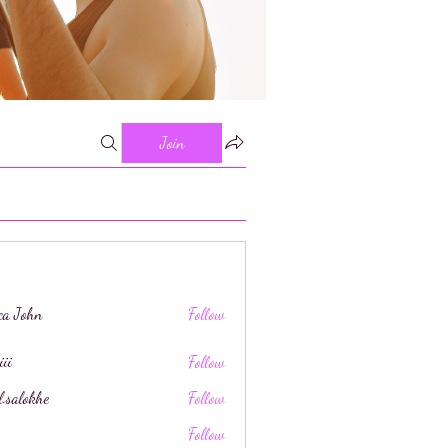
Join
ica John
Follow
iii
Follow
l.salokhe
Follow
khe
Follow