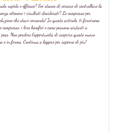
do rapido e efficace? Sei stanco di cercare di controllare la 
 senza ottenere i risultati desiderati? Le compresse per 
oluzione che stavi cercando! In questo articolo, ti forniremo 
e compresse, i loro benefici e come possono aiutarti a 
i peso. Non perdere l'opportunità di scoprire questo nuovo 
no e in forma. Continua a leggere per saperne di più!