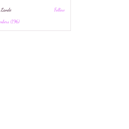
 Lande
Follow
mbers (196)