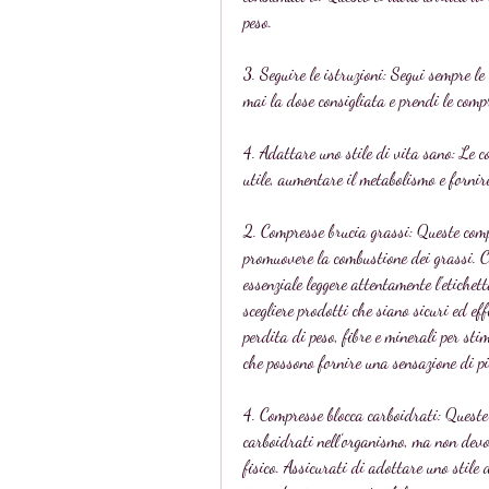
peso.
3. Seguire le istruzioni: Segui sempre le
mai la dose consigliata e prendi le compr
4. Adattare uno stile di vita sano: Le c
utile, aumentare il metabolismo e fornir
2. Compresse brucia grassi: Queste compr
promuovere la combustione dei grassi. Co
essenziale leggere attentamente l'etichet
scegliere prodotti che siano sicuri ed ef
perdita di peso, fibre e minerali per sti
che possono fornire una sensazione di pi
4. Compresse blocca carboidrati: Queste 
carboidrati nell'organismo, ma non devon
fisico. Assicurati di adottare uno stile d