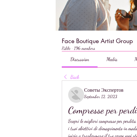
Face Boutique Artist Group
Public
·
196 members
Discussion
Media
M
Back
Советы Экспертов
September 12, 2023
Compresse per perdi
Scopri le migliori compresse per perdita
i tuoi obiettivi di dimagrimento in modo 
inizia a trasformare il tuo corpo oggi st