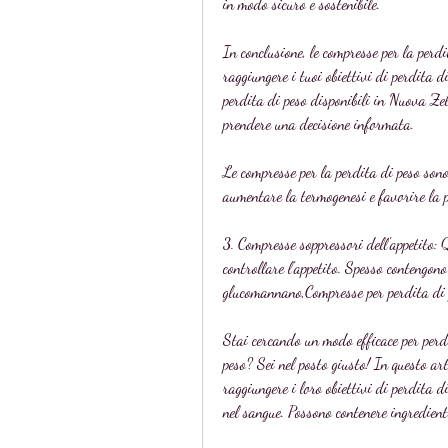
in modo sicuro e sostenibile.
In conclusione, le compresse per la perd
raggiungere i tuoi obiettivi di perdita d
perdita di peso disponibili in Nuova Zel
prendere una decisione informata.
Le compresse per la perdita di peso sono
aumentare la termogenesi e favorire la p
3. Compresse soppressori dell'appetito: 
controllare l'appetito. Spesso contengon
glucomannano,Compresse per perdita di 
Stai cercando un modo efficace per perder
peso? Sei nel posto giusto! In questo art
raggiungere i loro obiettivi di perdita di
nel sangue. Possono contenere ingredienti