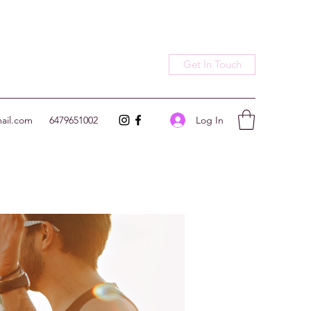
Get In Touch
Log In
ail.com
6479651002