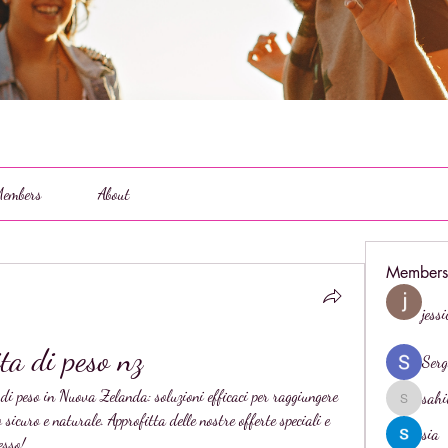
embers
About
Members
jess
ta di peso nz
Serg
 di peso in Nuova Zelanda: soluzioni efficaci per raggiungere 
sahi
sahil.salo
sicuro e naturale. Approfitta delle nostre offerte speciali e 
sia
esso!