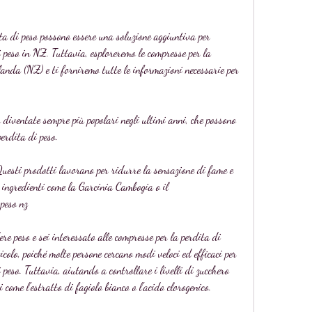
ita di peso possono essere una soluzione aggiuntiva per 
i peso in NZ. Tuttavia, esploreremo le compresse per la 
anda (NZ) e ti forniremo tutte le informazioni necessarie per 
 diventate sempre più popolari negli ultimi anni, che possono 
erdita di peso.
Questi prodotti lavorano per ridurre la sensazione di fame e 
o ingredienti come la Garcinia Cambogia o il 
peso nz
e peso e sei interessato alle compresse per la perdita di 
icolo, poiché molte persone cercano modi veloci ed efficaci per 
 peso. Tuttavia, aiutando a controllare i livelli di zucchero 
 come l'estratto di fagiolo bianco o l'acido clorogenico.