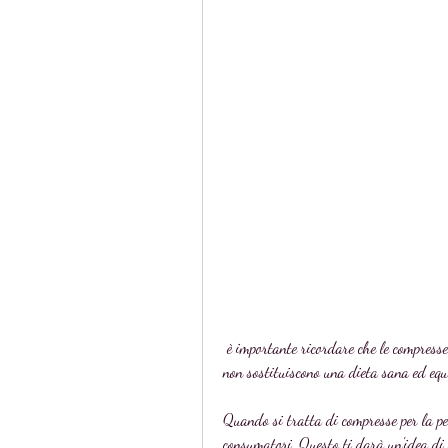
 è importante ricordare che le compresse per la perdita di peso non sono una soluzione miracolosa e 
non sostituiscono una dieta sana ed equil
Quando si tratta di compresse per la perd
consumatori. Questo ti darà un'idea di q