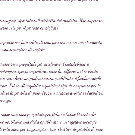
 istruzioni riportate sull'etichetta del prodotto. Non superare 
esse solo per il periodo consigliato.
ompresse per la perdita di peso possono essere uno strumento 
e una sensazione di sazietà.
esse sono progettate per accelerare il metabolismo e 
ntengono spesso ingredienti come la caffeina o il tè verde, è 
ta e consultare un professionista qualificato, è fondamentale 
ficaci. Prima di acquistare qualsiasi tipo di compresse per la 
molare la perdita di peso. Possono aiutare a ridurre l'appetito, 
enezza.
compresse sono progettate per ridurre l'assorbimento dei 
o sostituire una dieta equilibrata e un regolare esercizio 
i vita sano per raggiungere i tuoi obiettivi di perdita di peso 