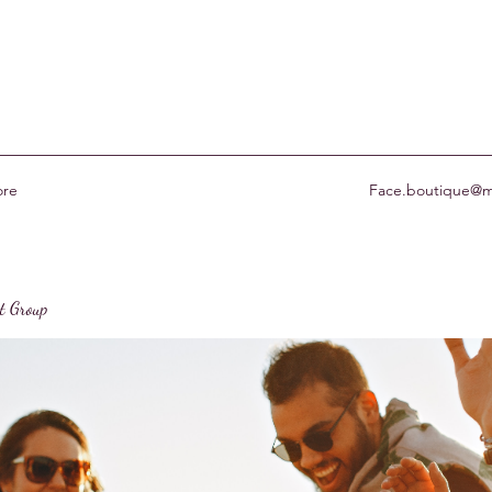
re
Face.boutique@m
st Group