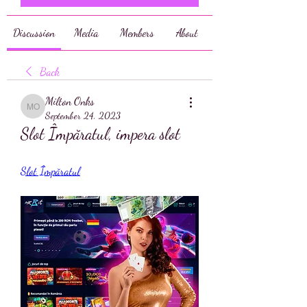
Discussion
Media
Members
About
Back
Milton Onks
Milton Onks
September 24, 2023
Slot Împăratul, impera slot
Slot Împăratul