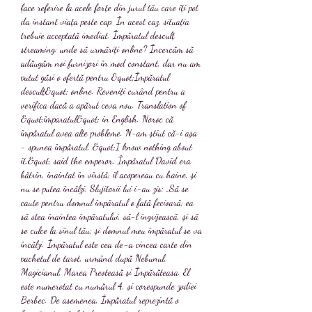
face referire la acele forțe din jurul tău care îți pot 
da instant viața peste cap. În acest caz, situația 
trebuie acceptată imediat. Împăratul desculț 
streaming: unde să urmăriți online? Încercăm să 
adăugăm noi furnizori în mod constant, dar nu am 
putut găsi o ofertă pentru &quot;Împăratul 
desculț&quot; online. Reveniți curând pentru a 
verifica dacă a apărut ceva nou. Translation of 
&quot;împaratul&quot; in English. Noroc că 
împăratul avea alte probleme. N-am ştiut că-i aşa 
- spunea împăratul. &quot;I know nothing about 
it,&quot; said the emperor. Împăratul David era 
bătrîn, înaintat în vîrstă; îl acopereau cu haine, şi 
nu se putea încălzi. Slujitorii lui i-au zis: „Să se 
caute pentru domnul împăratul o fată fecioară; ea 
să stea înaintea împăratului, să-l îngrijească, şi să 
se culce la sînul tău; şi domnul meu împăratul se va 
încălzi. Împăratul este cea de-a cincea carte din 
pachetul de tarot, urmând după Nebunul, 
Magicianul, Marea Preoteasă și Împărăteasa. El 
este numerotat cu numărul 4, și corespunde zodiei 
Berbec. De asemenea, Împăratul reprezintă o 