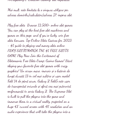
Mai mult, este limitata la o singura utilizare per 
adresa domiciliu/calculator/adresa IP, impera slot.
Play free slots  Browse 12,500+ online slot games. 
You can play at the best free slot machines and 
games on this page, and if you’re lucky, win free 
slots bonuses. Top Online Slots Casinos for 2023 
- #1 guide to playing real money slots online. 
PLAY SLOTOMANIA THE #1 FREE SLOTS 
GAME Play Now Join the Excitement of 
Slotomania Free Slots &amp; Casino Games! Start 
playing your favorite free slot games with crazy 
graphics! Un ecran mare, imersiv și o baterie de 
lungă durată 13 în cel mai subțire și ușor model 
Fold 14 de până acum, Galaxy Z Fold5 este ușor 
de transportat oriunde și oferă cea mai puternică 
performanță în seria Galaxy Z. The Supreme Slot 
is built to pull the players into the game and 
immerse them in a virtual reality, projected on a 
huge 43” curved screen with 4K resolution and an 
audio experience that will take the players into a 