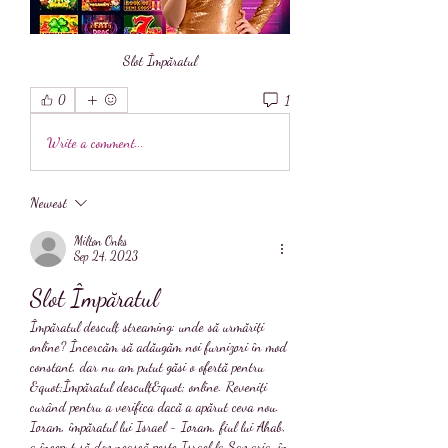
Slot Împăratul
1
0
Write a comment...
Newest
Milton Onks
Sep 24, 2023
Slot Împăratul
Împăratul desculț streaming: unde să urmăriți 
online? Încercăm să adăugăm noi furnizori în mod 
constant, dar nu am putut găsi o ofertă pentru 
&quot;Împăratul desculț&quot; online. Reveniți 
curând pentru a verifica dacă a apărut ceva nou. 
Ioram, împăratul lui Israel - Ioram, fiul lui Ahab, 
a început să domnească peste Israel la Samaria, în 