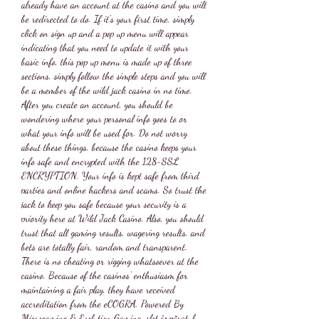
already have an account at the casino and you will 
be redirected to do. If it's your first time, simply 
click on sign up and a pop up menu will appear 
indicating that you need to update it with your 
basic info, this pop up menu is made up of three 
sections, simply follow the simple steps and you will 
be a member of the wild jack casino in no time. 
After you create an account, you should be 
wondering where your personal info goes to or 
what your info will be used for. Do not worry 
about these things, because the casino keeps your 
info safe and encrypted with the 128-SSL 
ENCRYPTION. Your info is kept safe from third 
parties and online hackers and scams. So trust the 
jack to keep you safe because your security is a 
priority here at Wild Jack Casino. Also, you should 
trust that all gaming results, wagering results, and 
bets are totally fair, random and transparent. 
There is no cheating or rigging whatsoever at the 
casino. Because of the casinos' enthusiasm for 
maintaining a fair play, they have received 
accreditation from the eCOGRA. Powered By 
Microgaming & Evolution Gaming, slot împăratul.