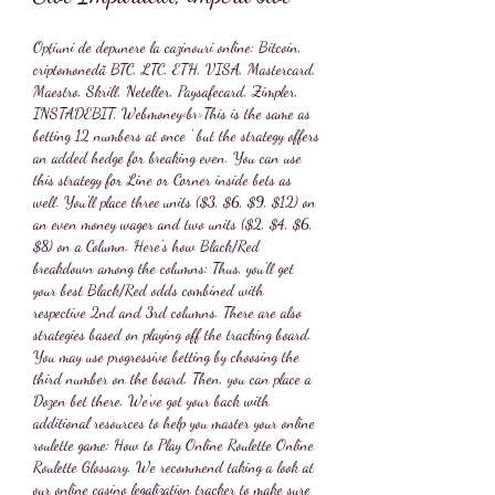
Opțiuni de depunere la cazinouri online: Bitcoin, 
criptomonedă BTC, LTC, ETH, VISA, Mastercard, 
Maestro, Skrill, Neteller, Paysafecard, Zimpler, 
INSTADEBIT, Webmoney<br>This is the same as 
betting 12 numbers at once ' but the strategy offers 
an added hedge for breaking even. You can use 
this strategy for Line or Corner inside bets as 
well. You'll place three units ($3, $6, $9, $12) on 
an even money wager and two units ($2, $4, $6, 
$8) on a Column. Here's how Black/Red 
breakdown among the columns: Thus, you'll get 
your best Black/Red odds combined with 
respective 2nd and 3rd columns. There are also 
strategies based on playing off the tracking board. 
You may use progressive betting by choosing the 
third number on the board. Then, you can place a 
Dozen bet there. We've got your back with 
additional resources to help you master your online 
roulette game: How to Play Online Roulette Online 
Roulette Glossary. We recommend taking a look at 
our online casino legalization tracker to make sure 