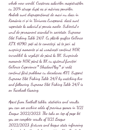
whole new world. Creșterea salariilor magistraților 
cu 20% atrage după ea și mărirea pensiilor. 
Ambele sunt disproporționat de mari nu doar în 
România ci și în Uniunea Europeană, dacă sunt 
raportate la salariul și pensia medie. Subiectul e 
unul de permanent scandal în societate. Supreme 
Slot Fishing Table 24/7. Cu plăcile grafice GeForce 
RTX 4090, poți să te conectezi, să te joci, să 
surprinzi momente și să urmărești conținut HDR 
incredibil, la rezoluții de până la 8K. Surprinde 
momente HDR până la 8K cu ajutorul funcției 
GeForce Experience™ ShadowPlay™ și redă 
conținut fără probleme cu decodarea AV1. Support 
Supreme Slot Fishing Table 24/7 by watching live 
and following. Supreme Slot Fishing Table 24/7 is 
on Facebook Gaming. 
Apart from Football tables, statistics and results, 
you can see archive odds of previous games in U21 
League 2022/2023. The tabs on top of page let 
you see complete results of U21 League 
2022/2023, fixtures and league stats informing 