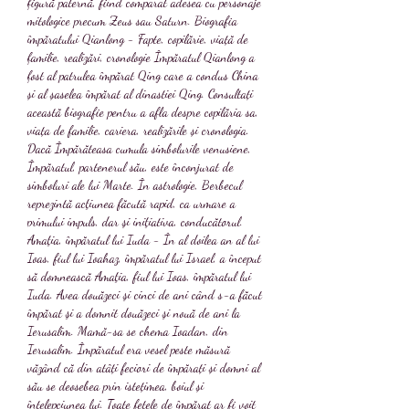
figură paternă, fiind comparat adesea cu personaje 
mitologice precum Zeus sau Saturn. Biografia 
împăratului Qianlong - Fapte, copilărie, viață de 
familie, realizări, cronologie Împăratul Qianlong a 
fost al patrulea împărat Qing care a condus China 
și al șaselea împărat al dinastiei Qing. Consultați 
această biografie pentru a afla despre copilăria sa, 
viața de familie, cariera, realizările și cronologia. 
Dacă Împărăteasa cumula simbolurile venusiene, 
Împăratul, partenerul său, este înconjurat de 
simboluri ale lui Marte. În astrologie, Berbecul 
reprezintă acţiunea făcută rapid, ca urmare a 
primului impuls, dar şi iniţiativa, conducătorul. 
Amaţia, împăratul lui Iuda - În al doilea an al lui 
Ioas, fiul lui Ioahaz, împăratul lui Israel, a început 
să domnească Amaţia, fiul lui Ioas, împăratul lui 
Iuda. Avea douăzeci şi cinci de ani când s-a făcut 
împărat şi a domnit douăzeci şi nouă de ani la 
Ierusalim. Mamă-sa se chema Ioadan, din 
Ierusalim. Împăratul era vesel peste măsură 
văzând că din atâți feciori de împărați și domni al 
său se deosebea prin istețimea, boiul și 
înțelepciunea lui. Toate fetele de împărat ar fi voit 