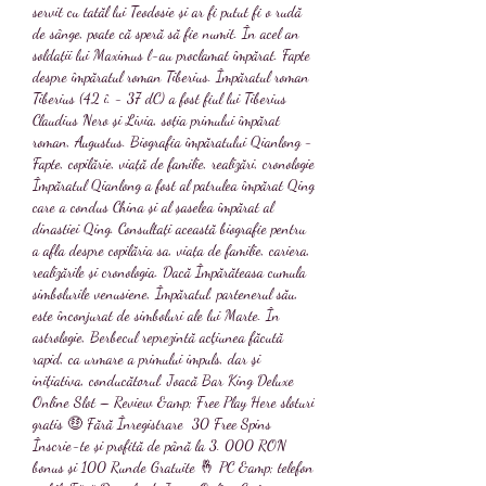
servit cu tatăl lui Teodosie și ar fi putut fi o rudă 
de sânge, poate că speră să fie numit. În acel an 
soldații lui Maximus l-au proclamat împărat. Fapte 
despre împăratul roman Tiberius. Împăratul roman 
Tiberius (42 î. - 37 dC) a fost fiul lui Tiberius 
Claudius Nero și Livia, soția primului împărat 
roman, Augustus. Biografia împăratului Qianlong - 
Fapte, copilărie, viață de familie, realizări, cronologie 
Împăratul Qianlong a fost al patrulea împărat Qing 
care a condus China și al șaselea împărat al 
dinastiei Qing. Consultați această biografie pentru 
a afla despre copilăria sa, viața de familie, cariera, 
realizările și cronologia. Dacă Împărăteasa cumula 
simbolurile venusiene, Împăratul, partenerul său, 
este înconjurat de simboluri ale lui Marte. În 
astrologie, Berbecul reprezintă acţiunea făcută 
rapid, ca urmare a primului impuls, dar şi 
iniţiativa, conducătorul. Joacă Bar King Deluxe 
Online Slot – Review &amp; Free Play Here sloturi 
gratis 🤑 Fără Înregistrare ️ 30 Free Spins  
Înscrie-te și profită de până la 3. 000 RON 
bonus și 100 Runde Gratuite 🤞 PC &amp; telefon 