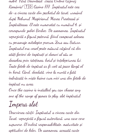
mobil ️ Fără Download  Joaca Online Cazinoz 
România! 🇹🇩 Casino 777. Împăratul este cea 
de-a cincea carte din pachetul de tarot, urmând 
după Nebunul, Magicianul, Marea Preoteasă și 
Împărăteasa. El este numerotat cu numărul 4, și 
corespunde zodiei Berbec. De asemenea, Împăratul 
reprezintă o figură paternă, fiind comparat adesea 
cu personaje mitologice precum Zeus sau Saturn. 
Împăratul era vesel peste măsură văzând că din 
atâți feciori de împărați și domni al său se 
deosebea prin istețimea, boiul și înțelepciunea lui. 
Toate fetele de împărat ar fi voit să joace lângă el 
în horă. Când, deodată, vine la nuntă o fată 
îmbrăcată în niște haine cum nici una din fetele de 
împărat nu avea. 
Once the casino is installed you can choose any 
one of the range of games to play, slot împăratul.
Impera slot
Descrierea cărţii: Împăratul, a cincea carte din 
Tarot, reprezintă o figură autoritară, una care cere 
supunere. El indică responsabilitate, maturitate și 
aptitudini de lider. De asemenea, această carte 