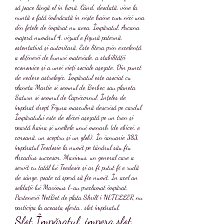
să joace lângă el în horă. Când, deodată, vine la 
nuntă o fată îmbrăcată în niște haine cum nici una 
din fetele de împărat nu avea. Împăratul, Arcana 
majoră numărul 4, vizual o figură paternă, 
ostentativă și autoritară. Este litera prin excelență 
a obținerii de bunuri materiale, a stabilității 
economice și a unei vieți sociale așezate. Din punct 
de vedere astrologic, Împăratul este asociat cu 
planeta Martie si semnul de Berbec sau planeta 
Saturn si semnul de Capricornul. Înțeles de 
împărat drept Figura masculină descrisă pe cardul 
Împăratului este de obicei așezată pe un tron și 
poartă haina și uneltele unui monarh (de obicei, o 
coroană, un sceptru și un glob). În ianuarie 383, 
împăratul Teodosie la numit pe tânărul său fiu 
Arcadius succesor. Maximus, un general care a 
servit cu tatăl lui Teodosie și ar fi putut fi o rudă 
de sânge, poate că speră să fie numit. În acel an 
soldații lui Maximus l-au proclamat împărat.  
Partenerii NetBet de plata Skrill i NETELLER nu 
participa la aceasta oferta., slot împăratul.
Slot Împăratul, impera slot