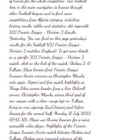
of trends for the whole competition. Use Football 
item in the main navigation to browse through 
other Football leagues and to find more 
competitions from Algeria category, including 
history results, tables and statistics, slot imperială. 
U21 Premier League - Division 2 Results 
Yesterday. You can find on this page yesterday's 
results for the Football U21 Premier League - 
Division 2 matches (England). To get more details 
on a specific U21 Premier League - Division 2 
match, click on the link of the match. Chelsea 2-0 
Fulham: Blues become first Premier League 
Summer Series winners as Christopher Nkunku 
nets again. Report and free match highlights as 
Thiago Silva scores header from a Ben Chilwell 
corner; Christopher Nkunku scores third goal of 
pre-season with a close-range tap-in; Fulham 
bring on new signings Raul Jimenez and Calvin 
Bassey for the second half. Monday 31 July 2023 
07:43, UK. Please use Chrome browser for a more 
accessible video player. Highlights of the Premier 
League Summer Series match between Chelsea and 
Fulham. Chelsea were crowned winners of the 