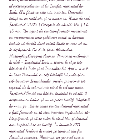
al optsprezecelea an al lui Iosafat, împăratul lui 
Iuda. El a făcut ce este rău înaintea Domnului, 
totuşi nu ca tatăl său şi ca mama sa. Nume de cod: 
Împăratul. 2022 | Categorie de vârstă: 16+ | 1 h 
45 min. Un agent de contrainformații însărcinat 
cu incriminarea unui politician curat ca lacrima 
trebuie să decidă dacă există limite pe care să nu 
le depășească. Cu: Luis Tosar,Alexandra 
Masangkay,Georgina Amorós. Nimicirea închinării 
la idoli - Împăratul Iosia a strâns la el pe toţi 
bătrânii lui Iuda şi ai Ierusalimului. Apoi s-a suit 
în Casa Domnului, cu toţi bărbaţii lui Iuda şi cu 
toţi locuitorii Ierusalimului, preoţii, prorocii şi tot 
poporul, de la cel mai mic până la cel mai mare. 
Împăratul David era bătrîn, înaintat în vîrstă; îl 
acopereau cu haine, şi nu se putea încălzi. Slujitorii 
lui i-au zis: „Să se caute pentru domnul împăratul 
o fată fecioară; ea să stea înaintea împăratului, să-
l îngrijească, şi să se culce la sînul tău; şi domnul 
meu împăratul se va încălzi. În ianuarie 383, 
împăratul Teodosie la numit pe tânărul său fiu 
Arcadius succesor. Maximus, un general care a 