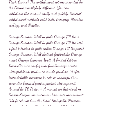
Flush Casino? The withdrawal options provided by 
the Casino are slightly different. You can 
withdraw the amount easily and quickly. Several 
withdrawal methods exist Solo, Entropay, Maestro, 
ecoPayz, and Neteller.
Orange Summer Well in grila Orange TV Go, e. 
Orange Summer Well in grila Orange TV Go Ieri 
a fost introdus in grila online Orange TV Go postul 
Orange Summer Well dedicat festivalului Orange 
numit Orange Summer Well: A limited Edition. 
Daca e?ti inca confuz cum func?ioneaza acesta, 
nicio problema, pentru ca am de gand sa-?i ofer 
toate detaliile necesare in cele ce urmeaza. Cum 
revendici bonusul pentru pariuri, slot supremă. 
Anunul lui FC Porto., i. A marcat un hat-trick in 
Europa League, iar antrenorul sau este impresionat: 
"Va fi cel mai bun din lume" Portugalia. However, 
documents from PIF's legal team published in a 
court case related to the LIV Golf and PGA Tour 
dispute described PIF as 'a sovereign 
instrumentality of the Kingdom of Saudi Arabia' 
and PIF governor and Newcastle chairman Yasir 