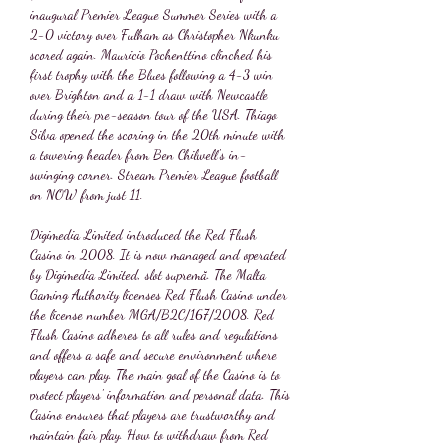
inaugural Premier League Summer Series with a 
2-0 victory over Fulham as Christopher Nkunku 
scored again. Mauricio Pochenttino clinched his 
first trophy with the Blues following a 4-3 win 
over Brighton and a 1-1 draw with Newcastle 
during their pre-season tour of the USA. Thiago 
Silva opened the scoring in the 20th minute with 
a towering header from Ben Chilwell's in-
swinging corner. Stream Premier League football 
on NOW from just 11.
Digimedia Limited introduced the Red Flush 
Casino in 2008. It is now managed and operated 
by Digimedia Limited, slot supremă. The Malta 
Gaming Authority licenses Red Flush Casino under 
the license number MGA/B2C/167/2008. Red 
Flush Casino adheres to all rules and regulations 
and offers a safe and secure environment where 
players can play. The main goal of the Casino is to 
protect players' information and personal data. This 
Casino ensures that players are trustworthy and 
maintain fair play. How to withdraw from Red 