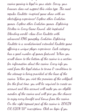
casino gaming is legal in your state. Sorry, your 
browser does not support this video type. The most 
popular Roulette-inspired game show with an 
electrifying experience! Explore other Evolution 
games. Explore other Evolution games. Lightning 
Strikes in Every Game Round, slot împăratul. 
Blending world-class Live Roulette with 
advanced RNG gameplay, Evolution Lightning 
Roulette is a revolutionised extended Roulette game 
offering a unique player experience. Each category 
has a good number of games featured. When you 
scroll down to the bottom of the casino is a section 
for information about the casino. Every info you 
need from the legal status to terms & conditions to 
the sitemap is being provided at the base of the 
casino. When you visit the premises of the wildjack 
for the first time, you will be required to create an 
account and this account will make you an eligible 
member of the casino and will give you the chance 
to enjoy every benefit and bonus from the casino. 
On the right topmost part of the casino is 'LOGIN 
OR SIGN UP' inscriptions. Click on login if you 