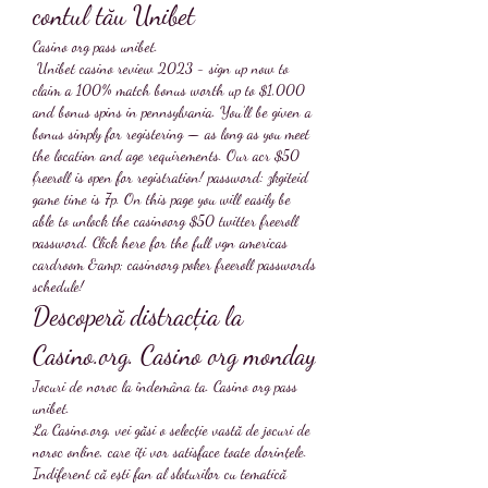
contul tău Unibet
Casino org pass unibet.
 Unibet casino review 2023 - sign up now to 
claim a 100% match bonus worth up to $1,000 
and bonus spins in pennsylvania. You’ll be given a 
bonus simply for registering — as long as you meet 
the location and age requirements. Our acr $50 
freeroll is open for registration! password: zkgiteid 
game time is 7p. On this page you will easily be 
able to unlock the casinoorg $50 twitter freeroll 
password. Click here for the full vgn americas 
cardroom &amp; casinoorg poker freeroll passwords 
schedule! 
Descoperă distracția la 
Casino.org. Casino org monday
Jocuri de noroc la îndemâna ta. Casino org pass 
unibet.
La Casino.org, vei găsi o selecție vastă de jocuri de 
noroc online, care îți vor satisface toate dorințele. 
Indiferent că ești fan al sloturilor cu tematică 