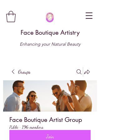
Face Boutique Artistry
Enhancing your Natural Beauty
Groups
Face Boutique Artist Group
Public
·
196 members
Join