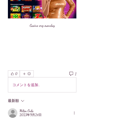
Casino org monday
1
0
コメントを追加…
最新順
Milton Onks
2023年9月24日