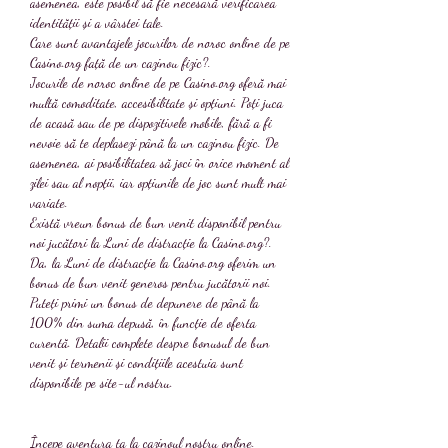
asemenea, este posibil să fie necesară verificarea 
identității și a vârstei tale.
Care sunt avantajele jocurilor de noroc online de pe 
Casino.org față de un cazinou fizic?.
Jocurile de noroc online de pe Casino.org oferă mai 
multă comoditate, accesibilitate și opțiuni. Poți juca 
de acasă sau de pe dispozitivele mobile, fără a fi 
nevoie să te deplasezi până la un cazinou fizic. De 
asemenea, ai posibilitatea să joci în orice moment al 
zilei sau al nopții, iar opțiunile de joc sunt mult mai 
variate.
Există vreun bonus de bun venit disponibil pentru 
noi jucători la Luni de distracție la Casino.org?.
Da, la Luni de distracție la Casino.org oferim un 
bonus de bun venit generos pentru jucătorii noi. 
Puteți primi un bonus de depunere de până la 
100% din suma depusă, în funcție de oferta 
curentă. Detalii complete despre bonusul de bun 
venit și termenii și condițiile acestuia sunt 
disponibile pe site-ul nostru.
Începe aventura ta la cazinoul nostru online. 