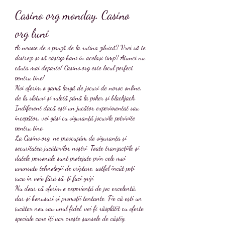
Casino org monday. Casino 
org luni
Ai nevoie de o pauză de la rutina zilnică? Vrei să te 
distrezi și să câștigi bani în același timp? Atunci nu 
căuta mai departe! Casino.org este locul perfect 
pentru tine!
Noi oferim o gamă largă de jocuri de noroc online, 
de la sloturi și ruletă până la poker și blackjack. 
Indiferent dacă ești un jucător experimentat sau 
începător, vei găsi cu siguranță jocurile potrivite 
pentru tine.
La Casino.org, ne preocupăm de siguranța și 
securitatea jucătorilor noștri. Toate tranzacțiile și 
datele personale sunt protejate prin cele mai 
avansate tehnologii de criptare, astfel încât poți 
juca în voie fără să-ți faci griji.
Nu doar că oferim o experiență de joc excelentă, 
dar și bonusuri și promoții tentante. Fie că ești un 
jucător nou sau unul fidel, vei fi răsplătit cu oferte 
speciale care îți vor crește șansele de câștig.