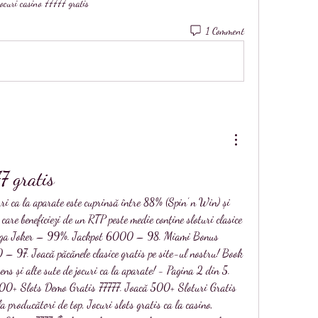
ocuri casino 77777 gratis
1 Comment
7 gratis
i ca la aparate este cuprinsă între 88% (Spin’ n Win) și 
care beneficiezi de un RTP peste medie conține sloturi clasice 
ga Joker – 99%. Jackpot 6000 – 98. Miami Bonus 
7. Joacă păcănele clasice gratis pe site-ul nostru! ️Book 
vens și alte sute de jocuri ca la aparate! - Pagina 2 din 5. 
00+ Slots Demo Gratis 77777. Joacă 500+ Sloturi Gratis 
a producători de top, Jocuri slots gratis ca la casino, 