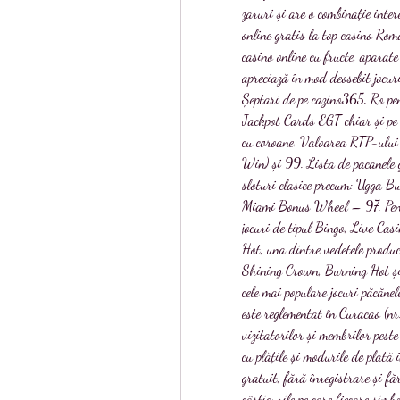
zaruri și are o combinație inter
online gratis la top casino Româ
casino online cu fructe, aparate
apreciază în mod deosebit jocuri
Șeptari de pe cazino365. Ro pent
Jackpot Cards EGT chiar și pe 
cu coroane. Valoarea RTP-ului a
Win) și 99. Lista de pacanele g
sloturi clasice precum: Ugga
Miami Bonus Wheel – 97. Penta
jocuri de tipul Bingo, Live Ca
Hot, una dintre vedetele produc
Shining Crown, Burning Hot și 
cele mai populare jocuri păcănel
este reglementat în Curacao (
vizitatorilor și membrilor pest
cu plățile și modurile de plată 
gratuit, fără înregistrare și fără
câștigurile pe care fiecare simb