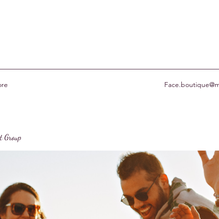
re
Face.boutique@m
st Group