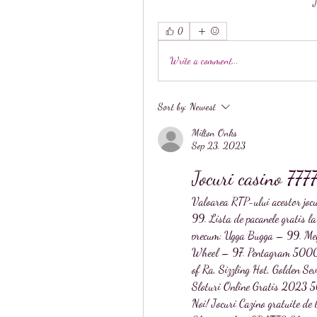
J
0
Write a comment...
Sort by:
Newest
Milton Onks
Sep 23, 2023
Jocuri casino 7777
Valoarea RTP-ului acestor jocur
99. Lista de pacanele gratis la 
precum: Ugga Bugga – 99. Me
Wheel – 97. Pentagram 5000 – 9
of Ra, ️Sizzling Hot, ️Golden Se
Sloturi Online Gratis 2023 5
Noi! Jocuri Cazino gratuite de l