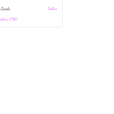
 Lande
Follow
mbers (196)