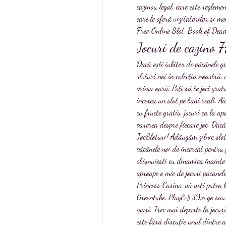
cazinou legal, care este regl
care le oferă vizitatorilor și 
Free Online Slot: Book of Dead,
Jocuri de cazino 7
Dacă ești iubitor de păcănele g
sloturi noi în colecția noastră, 
prima oară. Poți să te joci grat
încerca un slot pe bani reali. Ai
cu fructe gratis, jocuri ca la ap
parerea despre fiecare joc. Dacă
JocSloturi! Adăugăm zilnic slotu
păcănele noi de încercat pentru 
obișnuiești cu dinamica înainte 
aproape o mie de jocuri pacanele
Princess Casino, vă veți putea 
Greentube, Play&#39;n go sau P
mari. Trec mai departe la jocur
este fără discuție unul dintre ac