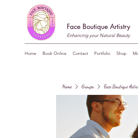
Face Boutique Artistry
Enhancing your Natural Beauty
Home
Book Online
Contact
Portfolio
Shop
Mo
Home
Groups
Face Boutique Arti