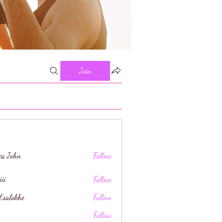
Join
ica John
Follow
iii
Follow
l.salokhe
Follow
khe
Follow