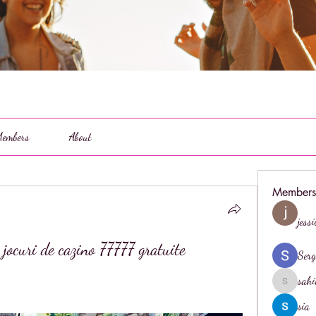
embers
About
Members
jess
 jocuri de cazino 77777 gratuite
Serg
sahi
sahil.salo
sia